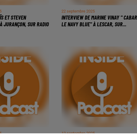
5
22 septembre 2025
ÏS ET STEVEN
INTERVIEW DE MARINE VINAY " CABA
 À JURANÇON, SUR RADIO
LE NAVY BLUE" À LESCAR, SUR...
5
12 septembre 2025