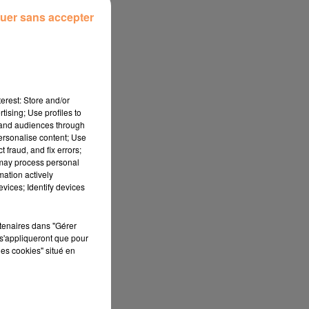
uer sans accepter
erest: Store and/or
tising; Use profiles to
tand audiences through
personalise content; Use
 fraud, and fix errors;
 may process personal
mation actively
vices; Identify devices
rtenaires dans "Gérer
s'appliqueront que pour
les cookies" situé en
LA