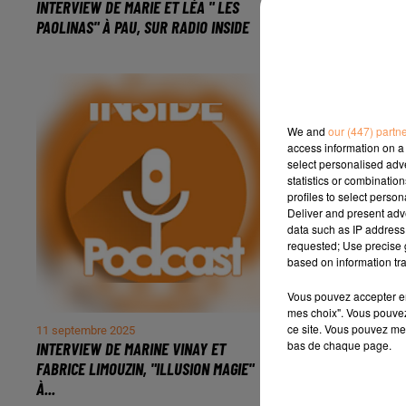
INTERVIEW DE MARIE ET LÉA " LES
INTERVIEW DE 
PAOLINAS" À PAU, SUR RADIO INSIDE
CAROLINE SAINT
We and
our (447) partn
access information on a 
select personalised ad
statistics or combinatio
profiles to select person
Deliver and present adv
data such as IP address 
requested; Use precise g
based on information tra
Vous pouvez accepter en 
mes choix". Vous pouvez
ce site. Vous pouvez met
11 septembre 2025
3 septembre 2025
bas de chaque page.
INTERVIEW DE MARINE VINAY ET
INTERVIEW DE 
FABRICE LIMOUZIN, "ILLUSION MAGIE"
PAU, SUR RADIO
À...