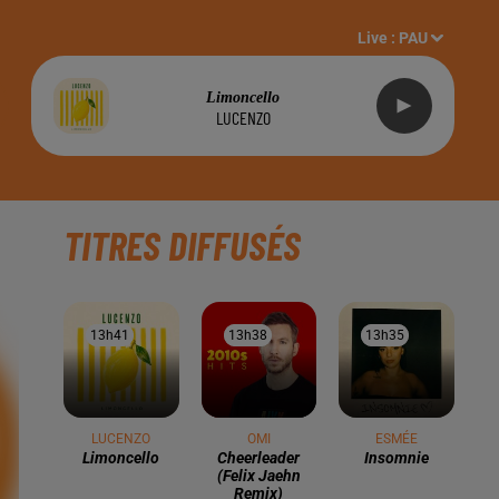
Live :
PAU
Limoncello
LUCENZO
TITRES DIFFUSÉS
13h41
13h41
13h38
13h38
13h35
13h35
LUCENZO
OMI
ESMÉE
Limoncello
Cheerleader
Insomnie
(felix Jaehn
Remix)