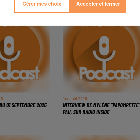
Gérer mes choix
Accepter et fermer
25
1er août 2025
DU 01 SEPTEMBRE 2025
INTERVIEW DE MYLÈNE "PAPOMPETTE"
PAU, SUR RADIO INSIDE