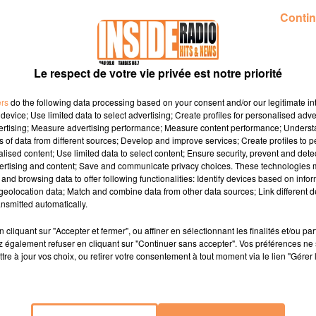
CAROLINE " SALON
INTERVIEW DE SÉLÈNE "THE GOLF
Contin
 GERMAIN" À PAU, SUR...
LOUNGE" À PAU, SUR RADIO INSIDE
Le respect de votre vie privée est notre priorité
ers
do the following data processing based on your consent and/or our legitimate int
device; Use limited data to select advertising; Create profiles for personalised adver
vertising; Measure advertising performance; Measure content performance; Unders
ns of data from different sources; Develop and improve services; Create profiles to 
alised content; Use limited data to select content; Ensure security, prevent and detect
ertising and content; Save and communicate privacy choices. These technologies
and browsing data to offer following functionalities: Identify devices based on infor
eolocation data; Match and combine data from other data sources; Link different de
nsmitted automatically.
cliquant sur "Accepter et fermer", ou affiner en sélectionnant les finalités et/ou pa
 également refuser en cliquant sur "Continuer sans accepter". Vos préférences ne 
tre à jour vos choix, ou retirer votre consentement à tout moment via le lien "Gérer 
2 septembre 2025
MYLÈNE "PAPOMPETTE" À
INTERVIEW DE VALÉRIE ET LIONNEL "
 INSIDE
BOUTIQUE LE 19" À PAU, SUR...