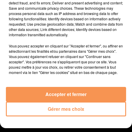
detect fraud, and fix errors; Deliver and present advertising and content;
Save and communicate privacy choices. These technologies may
BRUNO MARS
BOB MARLEY
OFENBACH
process personal data such as IP address and browsing data to offer
On My Soul
Could You Be Loved
Four To The Floor
following functionalities: Identify devices based on information actively
requested; Use precise geolocation data; Match and combine data from
other data sources; Link different devices; Identify devices based on
information transmitted automatically.
Vous pouvez accepter en cliquant sur "Accepter et fermer", ou affiner en
sélectionnant les finalités et/ou partenaires dans "Gérer mes choix".
Vous pouvez également refuser en cliquant sur "Continuer sans
accepter". Vos préférences ne s'appliqueront que pour ce site. Vous
RADIO
ACTUALITÉS
EMPLOI
JEUX
pouvez mettre à jour vos choix, ou retirer votre consentement à tout
moment via le lien "Gérer les cookies" situé en bas de chaque page.
PODCAST
AGENDA LOCAL
CONTACT
Accepter et fermer
Gérer mes choix
Mentions Légales
Politique de confidentialité
Régie Publicitaire
Gestion des cookies
Contact
Plan du site