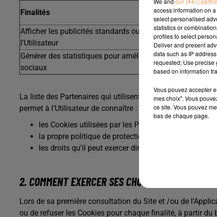
We and
our (447) partn
access information on a 
Finalités
select personalised ad
statistics or combinatio
Afficher les publicités standards ou les publicités ciblées 
profiles to select person
l’Utilisateur
Deliver and present adv
data such as IP address 
Générer des statistiques pour améliorer des services ou 
requested; Use precise g
sociaux
based on information tra
Vous pouvez accepter en 
La liste des Partenaires qui utilisent des Cookies sur le Sit
mes choix". Vous pouvez
ce site. Vous pouvez met
permet à l’Utilisateur de connaître :
bas de chaque page.
les Cookies utilisées par les Partenaires ;
la propre politique de protection des données personn
les droits qu’il peut exercer directement auprès des P
2. COMMENT EXERCER SES CHOIX ?
Lors de sa première consultation du Site et /ou de l’Applic
ou de refuser les Cookies pour chaque finalité, à partir d