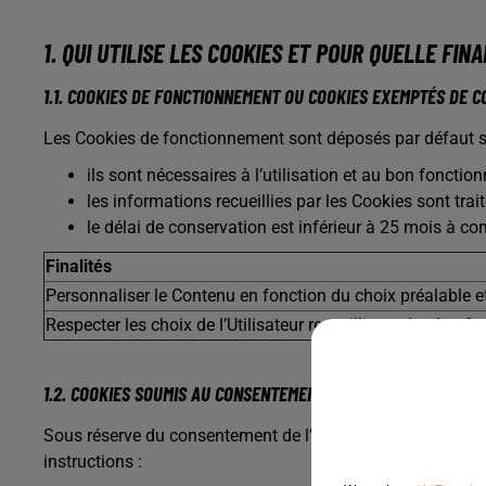
1. QUI UTILISE LES COOKIES ET POUR QUELLE FINA
1.1. COOKIES DE FONCTIONNEMENT OU COOKIES EXEMPTÉS DE 
Les Cookies de fonctionnement sont déposés par défaut sur 
ils sont nécessaires à l’utilisation et au bon fonctio
les informations recueillies par les Cookies sont tr
le délai de conservation est inférieur à 25 mois à co
Finalités
Personnaliser le Contenu en fonction du choix préalable et 
Respecter les choix de l’Utilisateur recueillis sur la plat
1.2. COOKIES SOUMIS AU CONSENTEMENT
Sous réserve du consentement de l’Utilisateur, les Cookies
instructions :