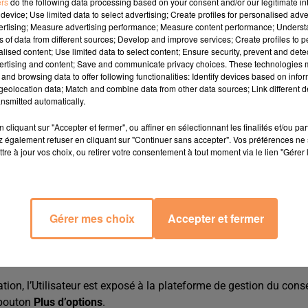
ers
do the following data processing based on your consent and/or our legitimate int
Durée maximale de 
device; Use limited data to select advertising; Create profiles for personalised adver
Cookies
vertising; Measure advertising performance; Measure content performance; Unders
ns of data from different sources; Develop and improve services; Create profiles to 
en fonction de la navigation et du profil de
alised content; Use limited data to select content; Ensure security, prevent and detect
13 mois
ertising and content; Save and communicate privacy choices. These technologies
and browsing data to offer following functionalities: Identify devices based on infor
des contenus y compris ceux des réseaux
13 mois
eolocation data; Match and combine data from other data sources; Link different de
nsmitted automatically.
cliquant sur "Accepter et fermer", ou affiner en sélectionnant les finalités et/ou pa
e et/ou l’Application est disponible via
Plus d’option/ Afficher l
 également refuser en cliquant sur "Continuer sans accepter". Vos préférences ne 
tre à jour vos choix, ou retirer votre consentement à tout moment via le lien "Gérer 
elles ou politique de vie privée des Partenaires ;
artenaires.
Gérer mes choix
Accepter et fermer
ation, l’Utilisateur est exposé à la plateforme de gestion du con
u bouton
Plus d’options
.