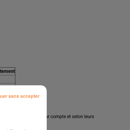
itement
uer sans accepter
es qui agissent pour leur compte et selon leurs