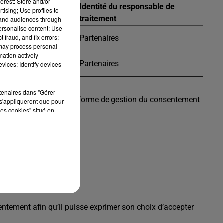
erest: Store and/or
conservation des
Identité du responsable de
tising; Use profiles to
traitement
tand audiences through
personalise content; Use
 fraud, and fix errors;
Partenaires
 may process personal
mation actively
Partenaires
vices; Identify devices
rtenaires dans "Gérer
es partenaires
. La plateforme de gestion du consentement
s'appliqueront que pour
les cookies" situé en
sentement afin qu’il puisse exprimer son choix d’accepter