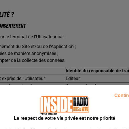
LITÉ ?
CONSENTEMENT
le terminal de l’Utilisateur car :
nnement du Site et/ou de l’Application ;
aitées de manière anonymisée ;
mpter de la collecte des données.
Identité du responsable de tra
exprès de l’Utilisateur
Editeur
eforme de gestion du consentement
Commanders Act
Contin
 suivants peuvent être déposés par l’Éditeur ou par des partenair
Le respect de votre vie privée est notre priorité