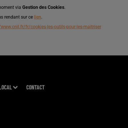
t moment via
Gestion des Cookies
.
us rendant sur ce
lien
.
/www.cnil.fr/fr/cookies-les-outils-pour-les-maitriser
LOCAL
CONTACT