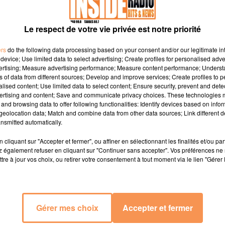
Le respect de votre vie privée est notre priorité
Voir plus
ers
do the following data processing based on your consent and/or our legitimate int
device; Use limited data to select advertising; Create profiles for personalised adver
vertising; Measure advertising performance; Measure content performance; Unders
ns of data from different sources; Develop and improve services; Create profiles to 
alised content; Use limited data to select content; Ensure security, prevent and detect
ertising and content; Save and communicate privacy choices. These technologies
and browsing data to offer following functionalities: Identify devices based on infor
eolocation data; Match and combine data from other data sources; Link different de
nsmitted automatically.
cliquant sur "Accepter et fermer", ou affiner en sélectionnant les finalités et/ou pa
 également refuser en cliquant sur "Continuer sans accepter". Vos préférences ne 
tre à jour vos choix, ou retirer votre consentement à tout moment via le lien "Gérer 
29 mai 2026
27 mai 2026
INTERVIEW DE JULIEN
INTERVIEW DE THOMAS
DIRECTEUR SPORTIF DE
"FESTIVAL BD PYRÉNÉES"
L'ELAN BÉARNAIS...
BILLÈRE, SUR RADIO...
Gérer mes choix
Accepter et fermer