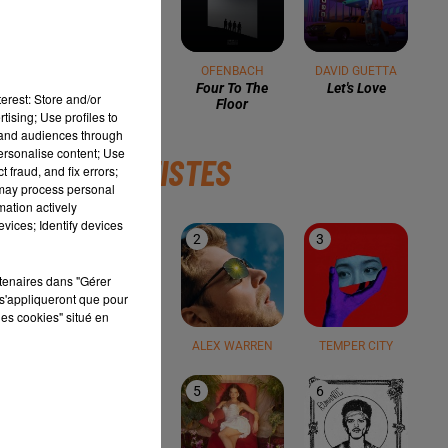
ACE OF BASE
OFENBACH
DAVID GUETTA
All That She
Four To The
Let's Love
erest: Store and/or
Wants
Floor
tising; Use profiles to
tand audiences through
personalise content; Use
TOP ARTISTES
 fraud, and fix errors;
 may process personal
mation actively
vices; Identify devices
1
2
3
rtenaires dans "Gérer
s'appliqueront que pour
les cookies" situé en
TEDDY SWIMS
ALEX WARREN
TEMPER CITY
 À
4
5
6