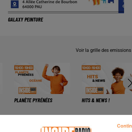
GALAXY PEINTURE
Voir la grille des emissions
PLANÈTE PYRÉNÉES
HITS & NEWS !
Contin