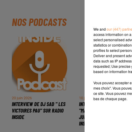
NOS PODCASTS
We and
our (447) partn
access information on a 
select personalised ad
statistics or combinatio
profiles to select person
Deliver and present adv
data such as IP address 
requested; Use precise g
based on information tra
Vous pouvez accepter en 
mes choix". Vous pouvez
ce site. Vous pouvez met
20 juin 2026
10 juin 2026
bas de chaque page.
INTERVIEW DE DJ SAD " LES
INTERVIEW DE CORALIE
VICTOIRES PAU" SUR RADIO
"MARCHÉ NOCTURNE" À
INSIDE
JURANÇON, SUR RADIO
INSIDE