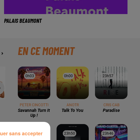
PALAIS BEAUMONT
EN CE MOMENT
0h03
0h03
0h00
0h00
23h57
23h57
LE MORNING DES PYRÉNÉES
PETER CINCOTTI
ANOTR
CRIS CAB
Savannah Turn It
Talk To You
Paradise
Up !
uer sans accepter
23h53
23h53
23h50
23h50
23h46
23h46