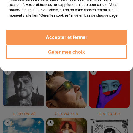
accepter". Vos préférences ne s'appliqueront que pour ce site. Vous
pouvez mettre à jour vos choix, ou retirer votre consentement à tout
moment via le lien "Gérer les cookies" situé en bas de chaque page.
ISÏA
NAIKA
CALVIN HARRIS
Pas De Roi
One Track Mind
We Found Love
Accepter et fermer
Gérer mes choix
LE TOP
1
2
3
TEDDY SWIMS
ALEX WARREN
TEMPER CITY
4
5
6