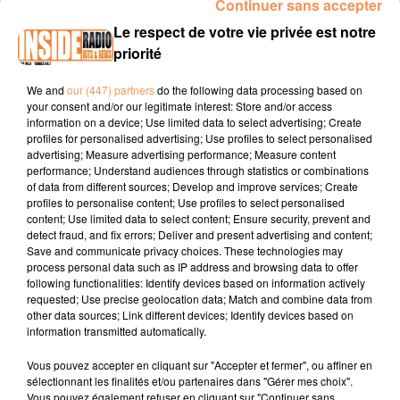
Continuer sans accepter
INTERVIEW DE THOMAS "FESTIVAL BD PYRÉNÉES" À BILLÈRE, SUR
Le respect de votre vie privée est notre
RADIO INSIDE
priorité
We and
our (447) partners
do the following data processing based on
Site internet :
www.billere.fr
your consent and/or our legitimate interest: Store and/or access
information on a device; Use limited data to select advertising; Create
Facebook :
Ville de Billère
profiles for personalised advertising; Use profiles to select personalised
advertising; Measure advertising performance; Measure content
Instagram :
@villebillere
performance; Understand audiences through statistics or combinations
of data from different sources; Develop and improve services; Create
profiles to personalise content; Use profiles to select personalised
content; Use limited data to select content; Ensure security, prevent and
detect fraud, and fix errors; Deliver and present advertising and content;
Save and communicate privacy choices. These technologies may
process personal data such as IP address and browsing data to offer
following functionalities: Identify devices based on information actively
requested; Use precise geolocation data; Match and combine data from
TITRES DIFFUSÉS
other data sources; Link different devices; Identify devices based on
information transmitted automatically.
Vous pouvez accepter en cliquant sur "Accepter et fermer", ou affiner en
12h16
12h16
12h13
12h13
12h09
12h09
sélectionnant les finalités et/ou partenaires dans "Gérer mes choix".
Vous pouvez également refuser en cliquant sur "Continuer sans