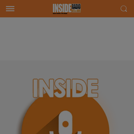
INTERVIEW DE THOMAS
"FESTIVAL BD PYRÉNÉES" À
BILLÈRE, SUR RADIO INSIDE