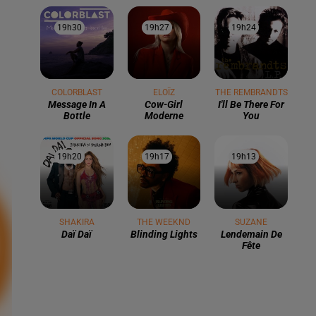
19h30
19h30
19h27
19h27
19h24
19h24
COLORBLAST
ELOÏZ
THE REMBRANDTS
Message In A
Cow-Girl
I'll Be There For
Bottle
Moderne
You
19h20
19h20
19h17
19h17
19h13
19h13
SHAKIRA
THE WEEKND
SUZANE
Daï Daï
Blinding Lights
Lendemain De
Fête