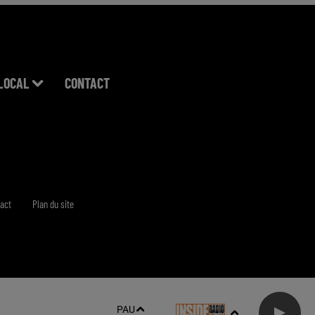
LOCAL
CONTACT
act
Plan du site
PAU