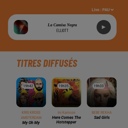
Live :
PAU
La Camisa Negra
ELLIOTT
TITRES DIFFUSÉS
19h42
19h42
19h35
19h35
19h33
19h33
KRIS KROSS
Ini Kamoze
BEBE REXHA
Here Comes The
Sad Girls
AMSTERDAM
Hotstepper
My Oh My