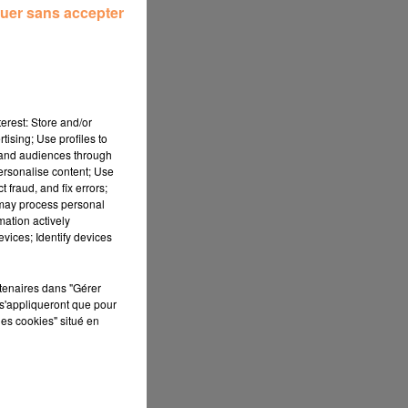
uer sans accepter
..
erest: Store and/or
tising; Use profiles to
tand audiences through
personalise content; Use
 fraud, and fix errors;
 may process personal
mation actively
vices; Identify devices
rtenaires dans "Gérer
s'appliqueront que pour
les cookies" situé en
N
.