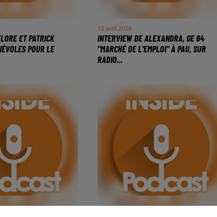
15 avril 2026
FLORE ET PATRICK
INTERVIEW DE ALEXANDRA, GE 64
NÉVOLES POUR LE
"MARCHÉ DE L'EMPLOI" À PAU, SUR
RADIO...