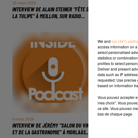
25 mars 2026
24 mars 2026
INTERVIEW DE ALAIN STEINER "FÊTE DE
INTERVIEW DE 
LA TULIPE" À MEILLON, SUR RADIO...
PHILIPPE "CENT
We and
our (447) partn
access information on a 
select personalised ad
statistics or combinatio
profiles to select person
Deliver and present adv
data such as IP address 
requested; Use precise g
based on information tra
Vous pouvez accepter en 
mes choix". Vous pouvez
ce site. Vous pouvez met
bas de chaque page.
6 mars 2026
5 mars 2026
INTERVIEW DE JÉRÉMY "SALON DU VIN
INTERVIEW DE P
ET DE LA GASTRONOMIE" À MORLAÀS,...
ET DE LA GASTR