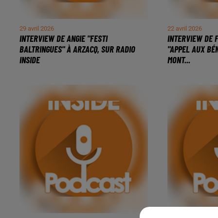
29 avril 2026
22 avril 2026
INTERVIEW DE ANGIE "FESTI
INTERVIEW DE 
BALTRINGUES" À ARZACQ, SUR RADIO
"APPEL AUX BÉ
INSIDE
MONT...