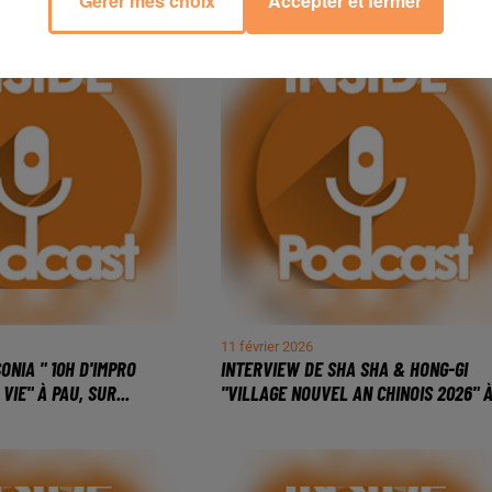
Gérer mes choix
Accepter et fermer
11 février 2026
ONIA " 10H D'IMPRO
INTERVIEW DE SHA SHA & HONG-GI
VIE" À PAU, SUR...
"VILLAGE NOUVEL AN CHINOIS 2026" À.