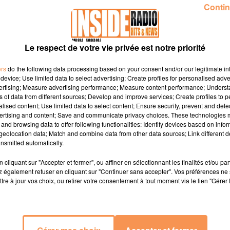
Contin
18 mars 2026
JEAN CLAUDE ET
INTERVIEW DE MÉLANIE "ELECTION DE
ENAIRE DU GROUPE...
MISS ELÉGANCE NATIONALE 2026" SUR.
Le respect de votre vie privée est notre priorité
ers
do the following data processing based on your consent and/or our legitimate int
device; Use limited data to select advertising; Create profiles for personalised adver
vertising; Measure advertising performance; Measure content performance; Unders
ns of data from different sources; Develop and improve services; Create profiles to 
alised content; Use limited data to select content; Ensure security, prevent and detect
ertising and content; Save and communicate privacy choices. These technologies
and browsing data to offer following functionalities: Identify devices based on infor
eolocation data; Match and combine data from other data sources; Link different de
nsmitted automatically.
cliquant sur "Accepter et fermer", ou affiner en sélectionnant les finalités et/ou pa
 également refuser en cliquant sur "Continuer sans accepter". Vos préférences ne 
tre à jour vos choix, ou retirer votre consentement à tout moment via le lien "Gérer 
4 mars 2026
ATRICE " SALON DU VIN
INTERVIEW DE MAXIME " SALON DU VI
ONOMIE" À...
ET DE LA GASTRONOMIE" À MORLAÀS,..