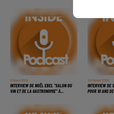
3 mars 2026
24 février 2026
INTERVIEW DE NOËL EBEL "SALON DU
INTERVIEW DE S
VIN ET DE LA GASTRONOMIE" À...
POUR 10 ANS DE 