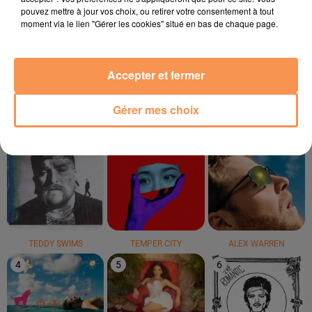
pouvez mettre à jour vos choix, ou retirer votre consentement à tout
moment via le lien "Gérer les cookies" situé en bas de chaque page.
RIVIERA
SEAN PAUL
RIDSA
She Doesn't Mind
Breathe
Boosté
Accepter et fermer
LE TOP
Gérer mes choix
1
2
3
TEDDY SWIMS
TEMPER CITY
ALEX WARREN
4
5
6