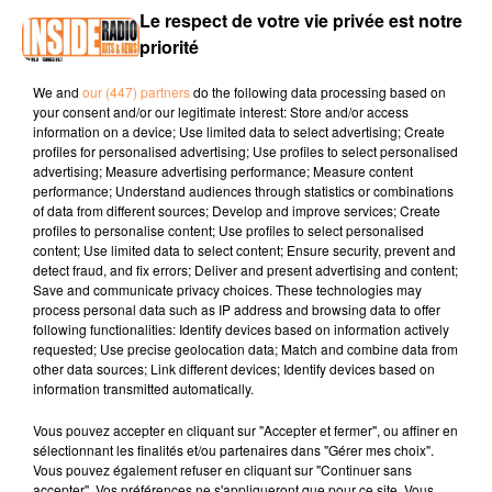
Le respect de votre vie privée est notre
INTERVIEW DE VALÉRIE "LES CASETAS DE NAY 2026" SUR RADIO
priorité
INSIDE
We and
our (447) partners
do the following data processing based on
your consent and/or our legitimate interest: Store and/or access
Facebook :
Nay la Dynamique
information on a device; Use limited data to select advertising; Create
profiles for personalised advertising; Use profiles to select personalised
Instagram :
@nay_la_dynamique
advertising; Measure advertising performance; Measure content
performance; Understand audiences through statistics or combinations
of data from different sources; Develop and improve services; Create
profiles to personalise content; Use profiles to select personalised
content; Use limited data to select content; Ensure security, prevent and
detect fraud, and fix errors; Deliver and present advertising and content;
Save and communicate privacy choices. These technologies may
process personal data such as IP address and browsing data to offer
following functionalities: Identify devices based on information actively
TITRES DIFFUSÉS
requested; Use precise geolocation data; Match and combine data from
other data sources; Link different devices; Identify devices based on
information transmitted automatically.
5h53
5h53
5h49
5h49
5h46
5h46
Vous pouvez accepter en cliquant sur "Accepter et fermer", ou affiner en
sélectionnant les finalités et/ou partenaires dans "Gérer mes choix".
Vous pouvez également refuser en cliquant sur "Continuer sans
accepter". Vos préférences ne s'appliqueront que pour ce site. Vous