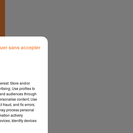
uer sans accepter
erest: Store and/or
tising; Use profiles to
tand audiences through
personalise content; Use
 fraud, and fix errors;
 may process personal
mation actively
vices; Identify devices