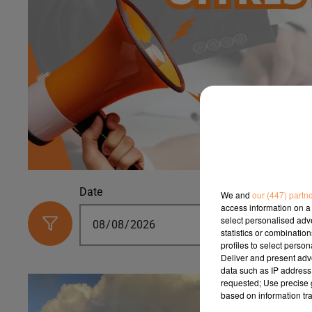
Date
Secteur d'activ
We and
our (447) partn
access information on a 
select personalised ad
statistics or combinatio
profiles to select person
Deliver and present adv
data such as IP address 
requested; Use precise g
based on information tra