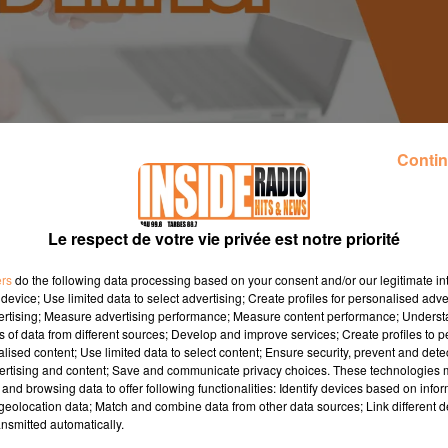
Contin
Le respect de votre vie privée est notre priorité
ité
Département
ers
do the following data processing based on your consent and/or our legitimate int
device; Use limited data to select advertising; Create profiles for personalised adver
vertising; Measure advertising performance; Measure content performance; Unders
Rechercher
ns of data from different sources; Develop and improve services; Create profiles to 
alised content; Use limited data to select content; Ensure security, prevent and detect
ertising and content; Save and communicate privacy choices. These technologies
and browsing data to offer following functionalities: Identify devices based on infor
eolocation data; Match and combine data from other data sources; Link different de
nsmitted automatically.