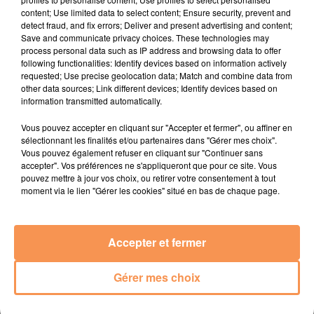
content; Use limited data to select content; Ensure security, prevent and
exercer votre droit d´accès aux informations et le cas
detect fraud, and fix errors; Deliver and present advertising and content;
échéant votre droit de rectification ou de retrait des
Save and communicate privacy choices. These technologies may
informations vous concernant en nous écrivant .
process personal data such as IP address and browsing data to offer
following functionalities: Identify devices based on information actively
Pour toute information sur la protection des données
requested; Use precise geolocation data; Match and combine data from
other data sources; Link different devices; Identify devices based on
personnelles, vous pouvez consulter le site de la
information transmitted automatically.
Commission Informatique et Liberté
www.cnil.fr
Vous pouvez accepter en cliquant sur "Accepter et fermer", ou affiner en
Cette autorisation ne s´applique pas aux sites Internet
sélectionnant les finalités et/ou partenaires dans "Gérer mes choix".
diffusant des informations à caractère polémique,
Vous pouvez également refuser en cliquant sur "Continuer sans
pornographique, xénophobe ou pouvant, dans une plus large
accepter". Vos préférences ne s'appliqueront que pour ce site. Vous
pouvez mettre à jour vos choix, ou retirer votre consentement à tout
mesure, porter atteinte à la sensibilité du plus grand nombre
moment via le lien "Gérer les cookies" situé en bas de chaque page.
ou à l´ordre public.
POLITIQUE D’UTILISATION DES COOKIES
Accepter et fermer
QU’EST-CE QU’UN COOKIE ?
Gérer mes choix
Un cookie est un petit fichier texte stocké sur votre
ordinateur, mobile ou tablette lorsque vous consultez notre
site.