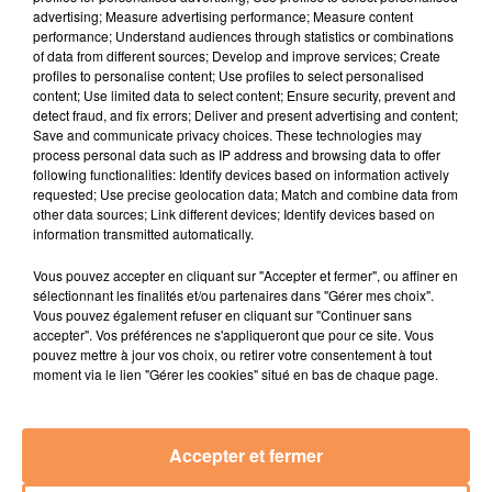
advertising; Measure advertising performance; Measure content
performance; Understand audiences through statistics or combinations
of data from different sources; Develop and improve services; Create
profiles to personalise content; Use profiles to select personalised
content; Use limited data to select content; Ensure security, prevent and
Lieu (ville)
*
detect fraud, and fix errors; Deliver and present advertising and content;
Save and communicate privacy choices. These technologies may
process personal data such as IP address and browsing data to offer
following functionalities: Identify devices based on information actively
requested; Use precise geolocation data; Match and combine data from
other data sources; Link different devices; Identify devices based on
information transmitted automatically.
Rémunération
*
Vous pouvez accepter en cliquant sur "Accepter et fermer", ou affiner en
sélectionnant les finalités et/ou partenaires dans "Gérer mes choix".
Vous pouvez également refuser en cliquant sur "Continuer sans
accepter". Vos préférences ne s'appliqueront que pour ce site. Vous
pouvez mettre à jour vos choix, ou retirer votre consentement à tout
Email de réception des candidatures
*
moment via le lien "Gérer les cookies" situé en bas de chaque page.
Accepter et fermer
Ne sera pas mis en ligne.