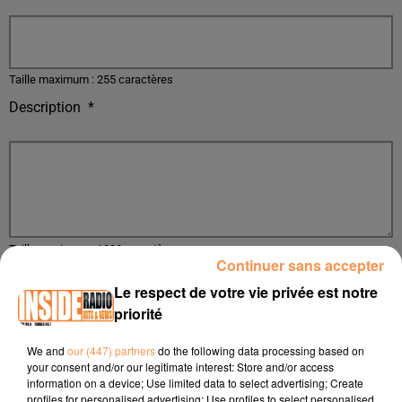
Taille maximum : 255 caractères
Description
*
Taille maximum : 1000 caractères
Continuer sans accepter
Image
Le respect de votre vie privée est notre
priorité
We and
our (447) partners
do the following data processing based on
L'upload de fichier est limité à 2Mo pour les images.
your consent and/or our legitimate interest: Store and/or access
information on a device; Use limited data to select advertising; Create
Département
*
profiles for personalised advertising; Use profiles to select personalised