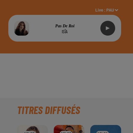
Live :
PAU
Pas De Roi
ISÏA
ISS ELÉGANCE
TITRES DIFFUSÉS