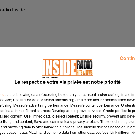
Radio Inside
Contin
Le respect de votre vie privée est notre priorité
ers
do the following data processing based on your consent and/or our legitimate int
device; Use limited data to select advertising; Create profiles for personalised adver
vertising; Measure advertising performance; Measure content performance; Unders
ns of data from different sources; Develop and improve services; Create profiles to 
LE 2026" SUR RADIO INSIDE
alised content; Use limited data to select content; Ensure security, prevent and detect
ertising and content; Save and communicate privacy choices. These technologies
and browsing data to offer following functionalities: Identify devices based on infor
eolocation data; Match and combine data from other data sources; Link different de