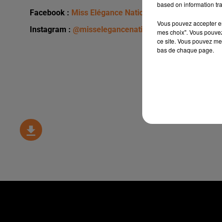
based on information tra
Facebook :
Miss Elégance Nationale - Aquitaine
Vous pouvez accepter en 
Instagram :
@misselegancenationaleaquitaine
mes choix". Vous pouvez
ce site. Vous pouvez met
bas de chaque page.