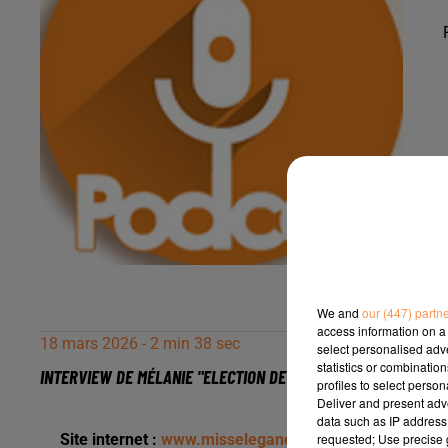
We and
our (447) partn
access information on a 
18 mars 2026 - 2 min 38 sec
select personalised ad
statistics or combinatio
INTERVIEW DE MÉLANIE "ELECTION DE MISS ELÉGANCE NATIONA
profiles to select person
Deliver and present adv
data such as IP address 
requested; Use precise g
Site internet :
www.misselegancenationale.fr