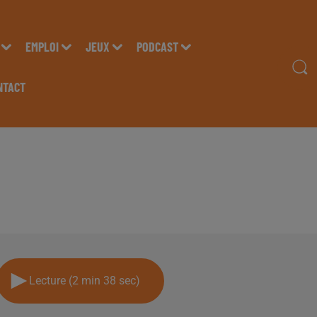
EMPLOI
JEUX
PODCAST
NTACT
NIE "ELECTION DE M
UR RADIO INSIDE
Lecture (2 min 38 sec)