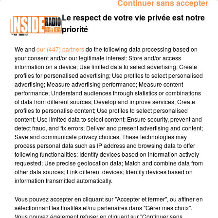
Continuer sans accepter
INTERVIEW DE MARYLINE " LES PLAY OFFS POUR L'ELAN
Le respect de votre vie privée est notre
BÉARNAIS" SUR RADIO INSIDE
priorité
We and
our (447) partners
do the following data processing based on
Site internet :
www.elan-bearnais.fr
your consent and/or our legitimate interest: Store and/or access
information on a device; Use limited data to select advertising; Create
Facebook :
Elan Béarnais Pau-Lacq-Orthez
profiles for personalised advertising; Use profiles to select personalised
advertising; Measure advertising performance; Measure content
Instagram :
@ebplo
performance; Understand audiences through statistics or combinations
of data from different sources; Develop and improve services; Create
profiles to personalise content; Use profiles to select personalised
content; Use limited data to select content; Ensure security, prevent and
detect fraud, and fix errors; Deliver and present advertising and content;
Save and communicate privacy choices. These technologies may
process personal data such as IP address and browsing data to offer
following functionalities: Identify devices based on information actively
requested; Use precise geolocation data; Match and combine data from
TITRES DIFFUSÉS
other data sources; Link different devices; Identify devices based on
information transmitted automatically.
Vous pouvez accepter en cliquant sur "Accepter et fermer", ou affiner en
13h31
13h31
13h29
13h29
13h26
13h26
sélectionnant les finalités et/ou partenaires dans "Gérer mes choix".
Vous pouvez également refuser en cliquant sur "Continuer sans