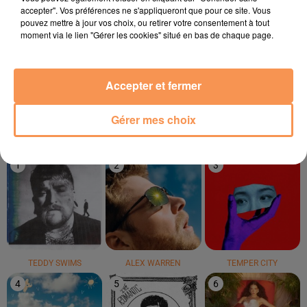
accepter". Vos préférences ne s'appliqueront que pour ce site. Vous
pouvez mettre à jour vos choix, ou retirer votre consentement à tout
moment via le lien "Gérer les cookies" situé en bas de chaque page.
LAURA BRANIGAN
GIMS
PORTUGAL, THE MAN
Self Control
Soleil
Feel It Still
Accepter et fermer
Gérer mes choix
LE TOP
1
2
3
TEDDY SWIMS
ALEX WARREN
TEMPER CITY
4
5
6