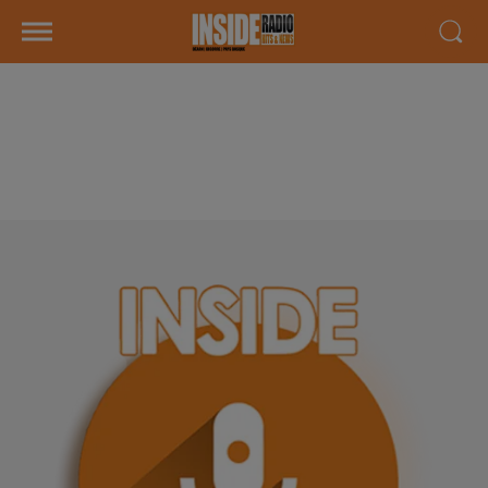
INTERVIEW DE MARYLINE " LES
PLAY OFFS POUR L'ELAN
BÉARNAIS" SUR RADIO INSIDE