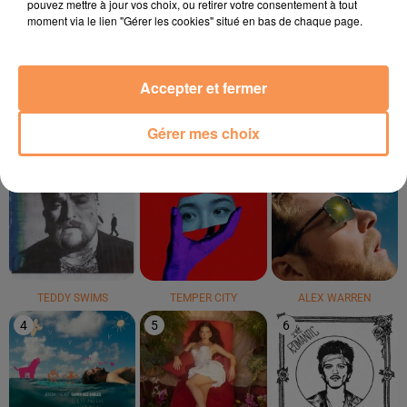
pouvez mettre à jour vos choix, ou retirer votre consentement à tout
moment via le lien "Gérer les cookies" situé en bas de chaque page.
THE SECOND VOICE
SNAP!
ANOTR
Let Me Be
Rythm Is A Dancer
Talk To You
Accepter et fermer
LE TOP
Gérer mes choix
1
2
3
TEDDY SWIMS
TEMPER CITY
ALEX WARREN
4
5
6