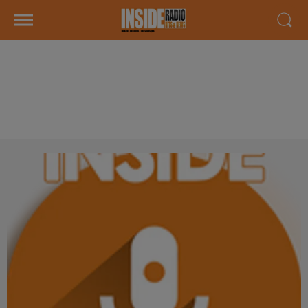
INTERVIEW DE DJ SAD " LES
VICTOIRES PAU" SUR RADIO
INSIDE