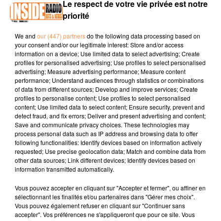
Le respect de votre vie privée est notre
INTERVIEW DE DJ SAD " LES VICTOIRES PAU" SUR RADIO INSIDE
priorité
We and
our (447) partners
do the following data processing based on
Site pour voter :
lesvictoirespau.fr
your consent and/or our legitimate interest: Store and/or access
information on a device; Use limited data to select advertising; Create
Instagram :
@lesvictoirespau
profiles for personalised advertising; Use profiles to select personalised
advertising; Measure advertising performance; Measure content
performance; Understand audiences through statistics or combinations
of data from different sources; Develop and improve services; Create
profiles to personalise content; Use profiles to select personalised
content; Use limited data to select content; Ensure security, prevent and
detect fraud, and fix errors; Deliver and present advertising and content;
Save and communicate privacy choices. These technologies may
process personal data such as IP address and browsing data to offer
TITRES DIFFUSÉS
following functionalities: Identify devices based on information actively
requested; Use precise geolocation data; Match and combine data from
other data sources; Link different devices; Identify devices based on
information transmitted automatically.
15h47
15h47
15h43
15h43
15h37
15h37
Vous pouvez accepter en cliquant sur "Accepter et fermer", ou affiner en
sélectionnant les finalités et/ou partenaires dans "Gérer mes choix".
Vous pouvez également refuser en cliquant sur "Continuer sans
accepter". Vos préférences ne s'appliqueront que pour ce site. Vous