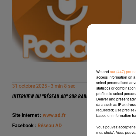
We and
our (447) partn
access information on a 
select personalised ad
31 octobre 2025 - 3 min 8 sec
statistics or combinatio
profiles to select person
INTERVIEW DU "RÉSEAU AD" SUR RADIO INSIDE
Deliver and present adv
data such as IP address 
requested; Use precise g
Site internet :
www.ad.fr
based on information tra
Facebook :
Réseau AD
Vous pouvez accepter en 
mes choix". Vous pouvez