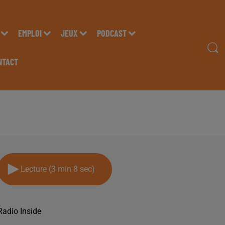
EMPLOI
JEUX
PODCAST
NTACT
EAU AD" SUR RADIO I
Lecture (3 min 8 sec)
Radio Inside