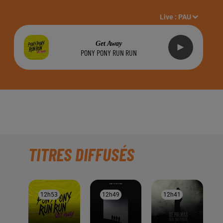
Live :
PAU
Get Away
PONY PONY RUN RUN
NSIDE
TITRES DIFFUSÉS
12h53
12h53
12h49
12h49
12h41
12h41