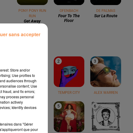
PONY PONY RUN
OFENBACH
DE PALMAS
Four To The
Sur La Route
RUN
Floor
Get Away
uer sans accepter
LE TOP
1
2
3
erest: Store and/or
tising; Use profiles to
tand audiences through
personalise content; Use
 fraud, and fix errors;
TEDDY SWIMS
TEMPER CITY
ALEX WARREN
 may process personal
mation actively
4
5
6
vices; Identify devices
rtenaires dans "Gérer
s'appliqueront que pour