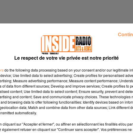
Contin
Le respect de votre vie privée est notre priorité
ers
do the following data processing based on your consent and/or our legitimate int
device; Use limited data to select advertising; Create profiles for personalised adver
vertising; Measure advertising performance; Measure content performance; Unders
ns of data from different sources; Develop and improve services; Create profiles to 
alised content; Use limited data to select content; Ensure security, prevent and detect
ertising and content; Save and communicate privacy choices. These technologies
and browsing data to offer following functionalities: Identify devices based on infor
eolocation data; Match and combine data from other data sources; Link different de
nsmitted automatically.
cliquant sur "Accepter et fermer", ou affiner en sélectionnant les finalités et/ou pa
 également refuser en cliquant sur "Continuer sans accepter". Vos préférences ne 