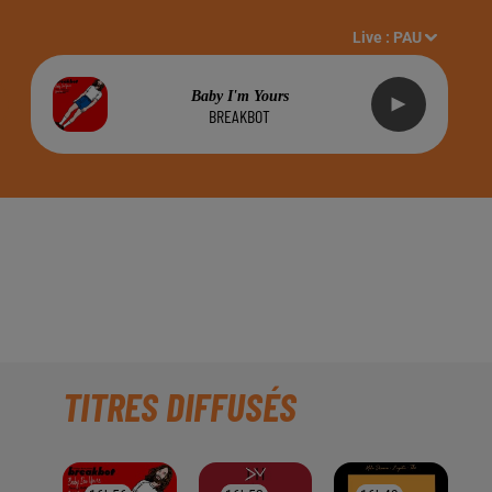
Live :
PAU
Baby I'm Yours
BREAKBOT
UTÉ" À PAU, SUR
TITRES DIFFUSÉS