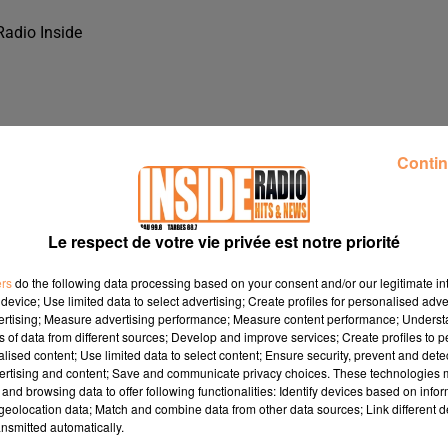
Radio Inside
Contin
Le respect de votre vie privée est notre priorité
ers
do the following data processing based on your consent and/or our legitimate int
device; Use limited data to select advertising; Create profiles for personalised adver
vertising; Measure advertising performance; Measure content performance; Unders
ns of data from different sources; Develop and improve services; Create profiles to 
alised content; Use limited data to select content; Ensure security, prevent and detect
ertising and content; Save and communicate privacy choices. These technologies
IO INSIDE
and browsing data to offer following functionalities: Identify devices based on infor
eolocation data; Match and combine data from other data sources; Link different de
nsmitted automatically.