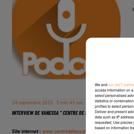
We and
our (447) partn
access information on a 
select personalised ad
statistics or combinatio
24 septembre 2025 - 3 min 43 sec
profiles to select person
Deliver and present adv
INTERVIEW DE VANESSA " CENTRE DE BEAUTÉ" À PAU, SUR RAD
data such as IP address 
requested; Use precise g
based on information tra
Site internet :
www.centredebeaute.net