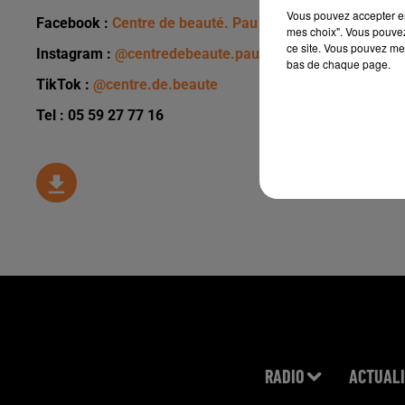
Vous pouvez accepter en 
Facebook :
Centre de beauté. Pau
mes choix". Vous pouvez
ce site. Vous pouvez met
Instagram :
@centredebeaute.pau
bas de chaque page.
TikTok :
@centre.de.beaute
Tel : 05 59 27 77 16
RADIO
ACTUALI