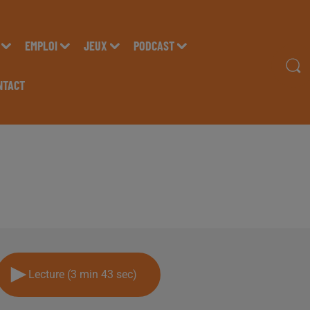
EMPLOI
JEUX
PODCAST
NTACT
SSA " CENTRE DE BEA
Lecture (3 min 43 sec)