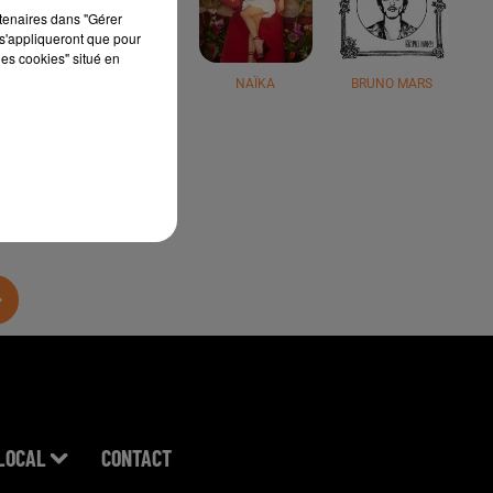
rtenaires dans "Gérer
s'appliqueront que pour
les cookies" situé en
JÉRÉMY FREROT
NAÏKA
BRUNO MARS
LOCAL
CONTACT