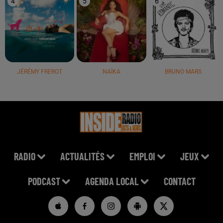
4
5
6
JÉRÉMY FREROT
NAÏKA
BRUNO MARS
RADIO
ACTUALITÉS
EMPLOI
JEUX
PODCAST
AGENDA LOCAL
CONTACT