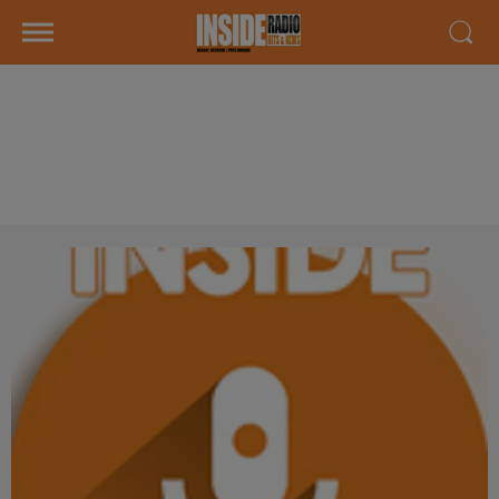
INTERVIEW DE JÉRÔME "PILOU
SHOP 64" À PAU, SUR RADIO
INSIDE