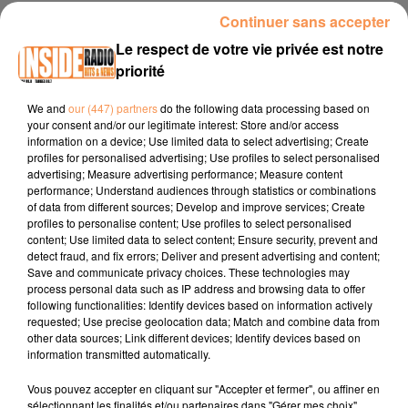
Continuer sans accepter
INTERVIEW DE JÉRÔME "PILOU SHOP 64" À PAU, SUR RADIO INSIDE
Le respect de votre vie privée est notre
priorité
Site internet :
piloushop64.com
We and
our (447) partners
do the following data processing based on
Facebook :
Pilou Shop 64
your consent and/or our legitimate interest: Store and/or access
Instagram :
@pilou_shop_64
information on a device; Use limited data to select advertising; Create
profiles for personalised advertising; Use profiles to select personalised
Code promo tout le long du mois d'octobre 10% de
advertising; Measure advertising performance; Measure content
performance; Understand audiences through statistics or combinations
réduction avec le code INSIDE10
of data from different sources; Develop and improve services; Create
profiles to personalise content; Use profiles to select personalised
content; Use limited data to select content; Ensure security, prevent and
detect fraud, and fix errors; Deliver and present advertising and content;
Save and communicate privacy choices. These technologies may
process personal data such as IP address and browsing data to offer
following functionalities: Identify devices based on information actively
requested; Use precise geolocation data; Match and combine data from
other data sources; Link different devices; Identify devices based on
TITRES DIFFUSÉS
information transmitted automatically.
Vous pouvez accepter en cliquant sur "Accepter et fermer", ou affiner en
sélectionnant les finalités et/ou partenaires dans "Gérer mes choix".