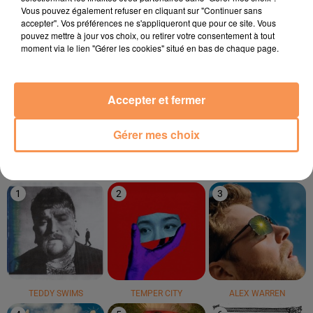
16h12
16h12
16h09
16h09
16h03
16h03
Vous pouvez également refuser en cliquant sur "Continuer sans
accepter". Vos préférences ne s'appliqueront que pour ce site. Vous
pouvez mettre à jour vos choix, ou retirer votre consentement à tout
moment via le lien "Gérer les cookies" situé en bas de chaque page.
Accepter et fermer
THE PRINCE KARMA
CHARLOTTE CARDIN
Sean Paul
Later Bitches
The Way We Touch
Temperature
Gérer mes choix
LE TOP
1
2
3
TEDDY SWIMS
TEMPER CITY
ALEX WARREN