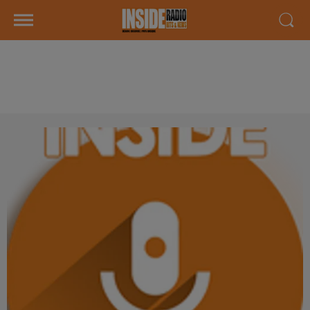
INTERVIEW DE OLIVIER "RÉPARE
PC 64" À PAU, SUR RADIO INSIDE