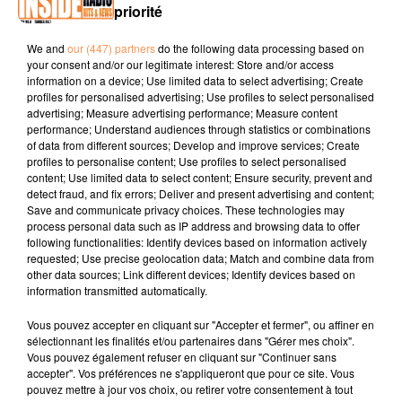
priorité
Facebook :
Répare'Pc64
We and
our (447) partners
do the following data processing based on
your consent and/or our legitimate interest: Store and/or access
Téléphone : 06 58 47 65 91
information on a device; Use limited data to select advertising; Create
profiles for personalised advertising; Use profiles to select personalised
advertising; Measure advertising performance; Measure content
performance; Understand audiences through statistics or combinations
of data from different sources; Develop and improve services; Create
profiles to personalise content; Use profiles to select personalised
content; Use limited data to select content; Ensure security, prevent and
detect fraud, and fix errors; Deliver and present advertising and content;
Save and communicate privacy choices. These technologies may
TITRES DIFFUSÉS
process personal data such as IP address and browsing data to offer
following functionalities: Identify devices based on information actively
requested; Use precise geolocation data; Match and combine data from
other data sources; Link different devices; Identify devices based on
information transmitted automatically.
22h32
22h32
22h29
22h29
22h25
22h25
Vous pouvez accepter en cliquant sur "Accepter et fermer", ou affiner en
sélectionnant les finalités et/ou partenaires dans "Gérer mes choix".
Vous pouvez également refuser en cliquant sur "Continuer sans
accepter". Vos préférences ne s'appliqueront que pour ce site. Vous
pouvez mettre à jour vos choix, ou retirer votre consentement à tout