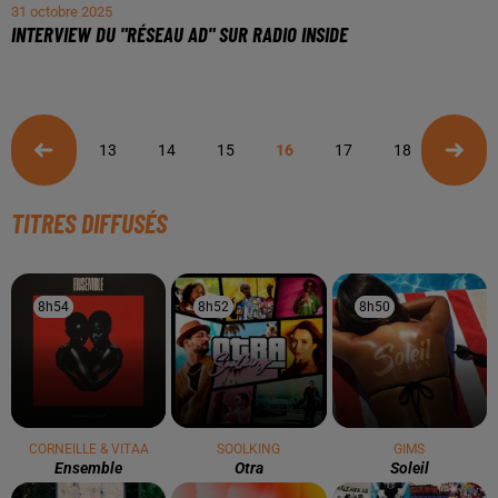
31 octobre 2025
INTERVIEW DU "RÉSEAU AD" SUR RADIO INSIDE
13
14
15
16
17
18
19
TITRES DIFFUSÉS
8h54
8h54
8h52
8h52
8h50
8h50
CORNEILLE & VITAA
SOOLKING
GIMS
Ensemble
Otra
Soleil