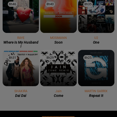
8h46
8h46
8h40
8h40
8h35
8h35
RAYE
MOSIMANN
U2
Where Is My Husband
Soon
One
!
8h31
8h31
8h29
8h29
8h25
8h25
SHAKIRA
Jain
MARTIN GARRIX
Daï Daï
Come
Repeat It