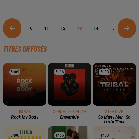
10
11
12
13
14
15
16
TITRES DIFFUSÉS
5h09
5h09
5h06
5h06
5h03
5h03
R3HAB
CORNEILLE & VITAA
STEV DIVE
Rock My Body
Ensemble
So Many Men, So
Little Time
5h00
5h00
4h56
4h56
4h53
4h53