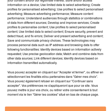
your consent and/or our legitimate interest: Store and/or access
information on a device; Use limited data to select advertising; Create
profiles for personalised advertising; Use profiles to select personalised
6 janvier 2026
advertising; Measure advertising performance; Measure content
AGENDA LOCAL DU 06 JANVIER
performance; Understand audiences through statistics or combinations
of data from different sources; Develop and improve services; Create
profiles to personalise content; Use profiles to select personalised
content; Use limited data to select content; Ensure security, prevent and
detect fraud, and fix errors; Deliver and present advertising and content;
Save and communicate privacy choices. These technologies may
process personal data such as IP address and browsing data to offer
following functionalities: Identify devices based on information actively
requested; Use precise geolocation data; Match and combine data from
other data sources; Link different devices; Identify devices based on
information transmitted automatically.
Vous pouvez accepter en cliquant sur "Accepter et fermer", ou affiner en
sélectionnant les finalités et/ou partenaires dans "Gérer mes choix".
Vous pouvez également refuser en cliquant sur "Continuer sans
accepter". Vos préférences ne s'appliqueront que pour ce site. Vous
pouvez mettre à jour vos choix, ou retirer votre consentement à tout
moment via le lien "Gérer les cookies" situé en bas de chaque page.