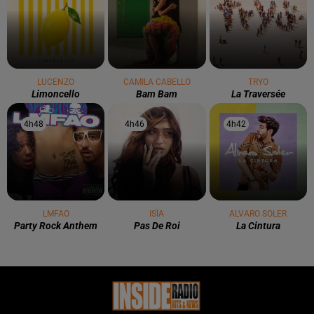
LUCENZO
CAMILA CABELLO
TRYO
Limoncello
Bam Bam
La Traversée
4h48
4h48
4h46
4h46
4h42
4h42
LMFAO
ISÏA
ALVARO SOLER
Party Rock Anthem
Pas De Roi
La Cintura