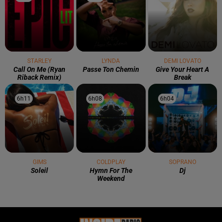
STARLEY
LYNDA
DEMI LOVATO
Call On Me (ryan
Passe Ton Chemin
Give Your Heart A
Riback Remix)
Break
6h11
6h11
6h08
6h08
6h04
6h04
GIMS
COLDPLAY
SOPRANO
Soleil
Hymn For The
Dj
Weekend