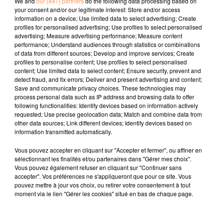
We and
our (447) partners
do the following data processing based on
your consent and/or our legitimate interest: Store and/or access
26 mars 2026
INTERVIEW DE ANGY " CONCERT MAISON PAON SAMEDI 28 MARS" À
information on a device; Use limited data to select advertising; Create
profiles for personalised advertising; Use profiles to select personalised
LONS, SUR...
advertising; Measure advertising performance; Measure content
performance; Understand audiences through statistics or combinations
of data from different sources; Develop and improve services; Create
profiles to personalise content; Use profiles to select personalised
content; Use limited data to select content; Ensure security, prevent and
detect fraud, and fix errors; Deliver and present advertising and content;
Save and communicate privacy choices. These technologies may
process personal data such as IP address and browsing data to offer
following functionalities: Identify devices based on information actively
requested; Use precise geolocation data; Match and combine data from
other data sources; Link different devices; Identify devices based on
information transmitted automatically.
Vous pouvez accepter en cliquant sur "Accepter et fermer", ou affiner en
sélectionnant les finalités et/ou partenaires dans "Gérer mes choix".
Vous pouvez également refuser en cliquant sur "Continuer sans
accepter". Vos préférences ne s'appliqueront que pour ce site. Vous
pouvez mettre à jour vos choix, ou retirer votre consentement à tout
moment via le lien "Gérer les cookies" situé en bas de chaque page.