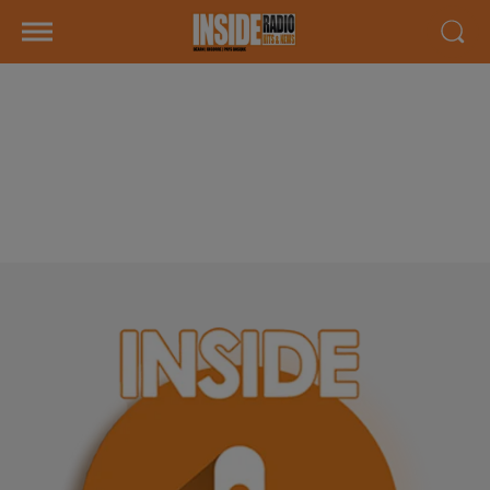
INTERVIEW DE CHRISTINE ET
RODOLPHE "SHE BREAKS THE
WORLD & URBAN SUMMER
FESTIVAL" À BILLÈRE