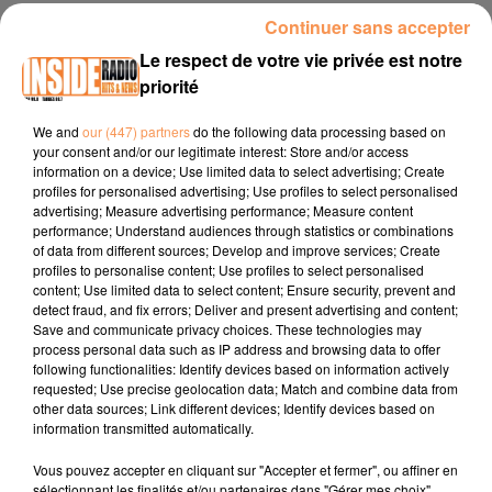
Continuer sans accepter
30 juin 2026 - 3 min 48 sec
Le respect de votre vie privée est notre
INTERVIEW DE CHRISTINE ET RODOLPHE "SHE BREAKS THE
priorité
WORLD & URBAN SUMMER FESTIVAL" À BILLÈRE
We and
our (447) partners
do the following data processing based on
your consent and/or our legitimate interest: Store and/or access
Site internet :
www.billere.fr
information on a device; Use limited data to select advertising; Create
profiles for personalised advertising; Use profiles to select personalised
Facebook :
Ville de Billère
advertising; Measure advertising performance; Measure content
performance; Understand audiences through statistics or combinations
Instagram :
@villebillere
of data from different sources; Develop and improve services; Create
profiles to personalise content; Use profiles to select personalised
content; Use limited data to select content; Ensure security, prevent and
detect fraud, and fix errors; Deliver and present advertising and content;
Save and communicate privacy choices. These technologies may
process personal data such as IP address and browsing data to offer
following functionalities: Identify devices based on information actively
requested; Use precise geolocation data; Match and combine data from
other data sources; Link different devices; Identify devices based on
TITRES DIFFUSÉS
information transmitted automatically.
Vous pouvez accepter en cliquant sur "Accepter et fermer", ou affiner en
sélectionnant les finalités et/ou partenaires dans "Gérer mes choix".