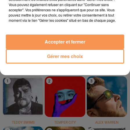
19h44
19h44
19h42
19h42
19h37
19h37
Vous pouvez également refuser en cliquant sur "Continuer sans
accepter". Vos préférences ne s'appliqueront que pour ce site. Vous
pouvez mettre à jour vos choix, ou retirer votre consentement à tout
moment via le lien "Gérer les cookies" situé en bas de chaque page.
Accepter et fermer
ZERB
RIDSA
MATMATAH
Mwaki
Rosa
Lambe An Dro
Gérer mes choix
LE TOP
1
2
3
TEDDY SWIMS
TEMPER CITY
ALEX WARREN