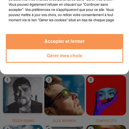
2h03
2h03
2h00
2h00
1h56
1h56
Vous pouvez également refuser en cliquant sur "Continuer sans
accepter". Vos préférences ne s'appliqueront que pour ce site. Vous
pouvez mettre à jour vos choix, ou retirer votre consentement à tout
moment via le lien "Gérer les cookies" situé en bas de chaque page.
Accepter et fermer
ASHEL
BEBE REXHA
BON ENTENDEUR
Open Sky (depuis Toi)
Sad Girls
Mourir Sur Scène
Gérer mes choix
LE TOP
1
2
3
TEDDY SWIMS
ALEX WARREN
TEMPER CITY