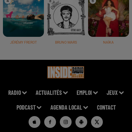
4
5
6
JÉRÉMY FREROT
BRUNO MARS
NAÏKA
RADIO
ACTUALITÉS
EMPLOI
JEUX
PODCAST
AGENDA LOCAL
CONTACT