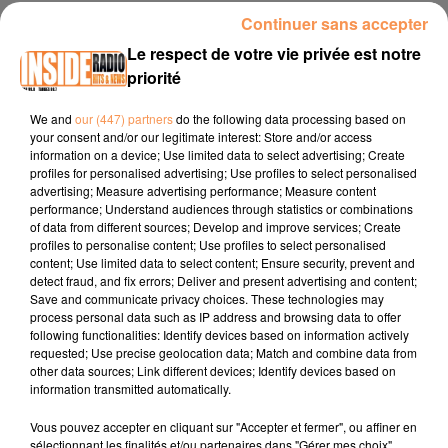
Continuer sans accepter
À l’occasion de la sortie de son nouveau single « L’amour
Le respect de votre vie privée est notre
ça se donne », Amel Bent s’est confiée dans une interview
priorité
exclusive sur son parcours, son album « Minuit une », son
We and
our (447) partners
do the following data processing based on
expérience à The Voice en tant que coach, ainsi que sur la
your consent and/or our legitimate interest: Store and/or access
tournée qui débutera en avril.
information on a device; Use limited data to select advertising; Create
profiles for personalised advertising; Use profiles to select personalised
Facebook :
Amel Bent
advertising; Measure advertising performance; Measure content
performance; Understand audiences through statistics or combinations
Instagram :
@amelbent
of data from different sources; Develop and improve services; Create
profiles to personalise content; Use profiles to select personalised
content; Use limited data to select content; Ensure security, prevent and
detect fraud, and fix errors; Deliver and present advertising and content;
Save and communicate privacy choices. These technologies may
process personal data such as IP address and browsing data to offer
following functionalities: Identify devices based on information actively
requested; Use precise geolocation data; Match and combine data from
other data sources; Link different devices; Identify devices based on
TITRES DIFFUSÉS
information transmitted automatically.
Vous pouvez accepter en cliquant sur "Accepter et fermer", ou affiner en
sélectionnant les finalités et/ou partenaires dans "Gérer mes choix".