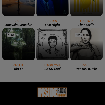
ZAHO
P.DIDDY
LUCENZO
Mauvais Caractère
Last Night
Limoncello
4h56
4h56
4h53
4h53
4h49
4h49
ANGELE
BRUNO MARS
ZAZIE
Dis-Le
On My Soul
Rue De La Paix