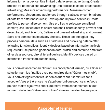
information on a device; Use limited data to select advertising; Create
profiles for personalised advertising; Use profiles to select personalised
advertising; Measure advertising performance; Measure content
6 mars 2026
performance; Understand audiences through statistics or combinations
AGENDA LOCAL DU 06 MARS
of data from different sources; Develop and improve services; Create
profiles to personalise content; Use profiles to select personalised
content; Use limited data to select content; Ensure security, prevent and
detect fraud, and fix errors; Deliver and present advertising and content;
Save and communicate privacy choices. These technologies may
process personal data such as IP address and browsing data to offer
following functionalities: Identify devices based on information actively
requested; Use precise geolocation data; Match and combine data from
other data sources; Link different devices; Identify devices based on
information transmitted automatically.
Vous pouvez accepter en cliquant sur "Accepter et fermer", ou affiner en
sélectionnant les finalités et/ou partenaires dans "Gérer mes choix".
Vous pouvez également refuser en cliquant sur "Continuer sans
accepter". Vos préférences ne s'appliqueront que pour ce site. Vous
pouvez mettre à jour vos choix, ou retirer votre consentement à tout
moment via le lien "Gérer les cookies" situé en bas de chaque page.
Accepter et fermer