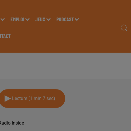
EMPLOI
JEUX
PODCAST
NTACT
2 JUIN
Lecture (1 min 7 sec)
Radio Inside