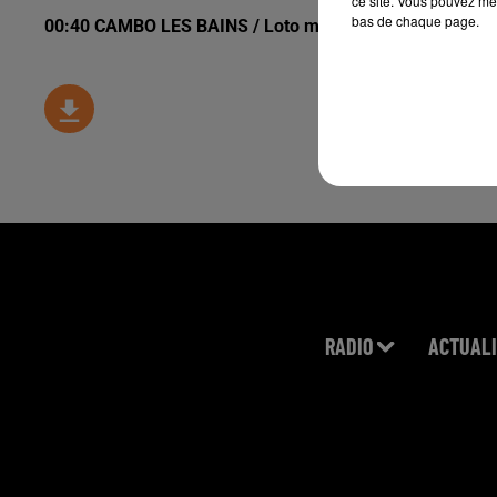
ce site. Vous pouvez met
bas de chaque page.
00:40 CAMBO LES BAINS / Loto mardi 23 juin à aprtir 
RADIO
ACTUALI