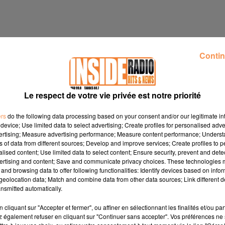
Contin
Le respect de votre vie privée est notre priorité
ers
do the following data processing based on your consent and/or our legitimate int
device; Use limited data to select advertising; Create profiles for personalised adver
vertising; Measure advertising performance; Measure content performance; Unders
ns of data from different sources; Develop and improve services; Create profiles to 
alised content; Use limited data to select content; Ensure security, prevent and detect
ertising and content; Save and communicate privacy choices. These technologies
and browsing data to offer following functionalities: Identify devices based on infor
eolocation data; Match and combine data from other data sources; Link different de
nsmitted automatically.
 juin de 8H à 17h sur la Promenade du Mail
www.mairie-lons.f
cliquant sur "Accepter et fermer", ou affiner en sélectionnant les finalités et/ou pa
in à partir de 14h30 au Musée de la Déportation et de la
 également refuser en cliquant sur "Continuer sans accepter". Vos préférences ne 