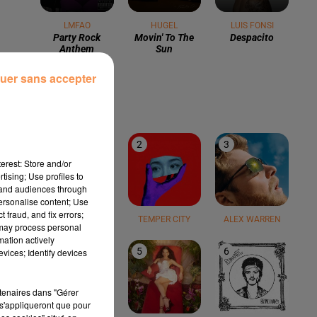
LMFAO
HUGEL
LUIS FONSI
Party Rock
Movin' To The
Despacito
Anthem
Sun
uer sans accepter
LE TOP
1
2
3
erest: Store and/or
tising; Use profiles to
tand audiences through
personalise content; Use
 fraud, and fix errors;
TEDDY SWIMS
TEMPER CITY
ALEX WARREN
 may process personal
mation actively
4
5
6
vices; Identify devices
r
rtenaires dans "Gérer
s'appliqueront que pour