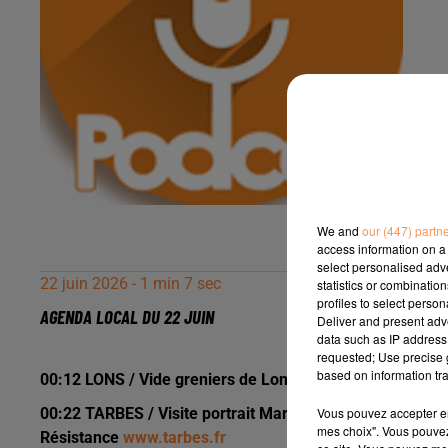
We and
our (447) partn
access information on a 
select personalised ad
22 juin 2026 - 1 min 7 sec
statistics or combinatio
profiles to select person
AGENDA LOCAL DU 22 JUIN
Deliver and present adv
data such as IP address 
requested; Use precise g
based on information tra
00:12 LONS / Vide greniers de Lons Accueil dimanche 28
Vous pouvez accepter en 
00:22 TARBES / Visite portrait Marc Bloch mercredi 24 ju
mes choix". Vous pouvez
Résistance
www.tarbes.fr