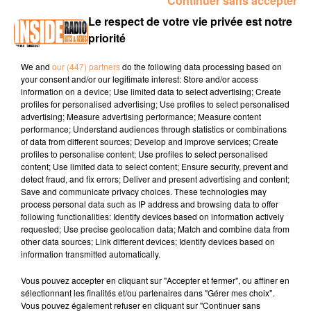
Continuer sans accepter
00:12 PAU / Fête du quartier Saragosse 2026 du 26 juin au
Le respect de votre vie privée est notre
04 juillet
www.pau.fr
priorité
00:31 HENDAYE / Festival musikolore du 30 juin au 03
juillet
www.hendaye-culture.fr
We and
our (447) partners
do the following data processing based on
your consent and/or our legitimate interest: Store and/or access
00:44 TARBES / La culture au jardin 2026
information on a device; Use limited data to select advertising; Create
profiles for personalised advertising; Use profiles to select personalised
Du
27
juin
au
26
juillet
www.tarbes.fr
advertising; Measure advertising performance; Measure content
performance; Understand audiences through statistics or combinations
of data from different sources; Develop and improve services; Create
profiles to personalise content; Use profiles to select personalised
content; Use limited data to select content; Ensure security, prevent and
detect fraud, and fix errors; Deliver and present advertising and content;
Save and communicate privacy choices. These technologies may
process personal data such as IP address and browsing data to offer
following functionalities: Identify devices based on information actively
TITRES DIFFUSÉS
requested; Use precise geolocation data; Match and combine data from
other data sources; Link different devices; Identify devices based on
information transmitted automatically.
13h41
13h41
13h38
13h38
13h35
13h35
Vous pouvez accepter en cliquant sur "Accepter et fermer", ou affiner en
sélectionnant les finalités et/ou partenaires dans "Gérer mes choix".
Vous pouvez également refuser en cliquant sur "Continuer sans