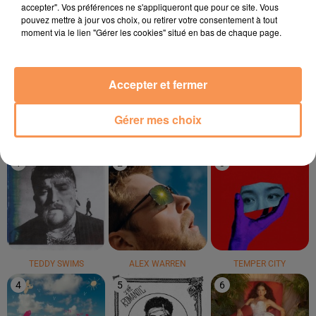
accepter". Vos préférences ne s'appliqueront que pour ce site. Vous
pouvez mettre à jour vos choix, ou retirer votre consentement à tout
moment via le lien "Gérer les cookies" situé en bas de chaque page.
LUCENZO
OMI
ESMÉE
Limoncello
Cheerleader (felix
Insomnie
Jaehn Remix)
Accepter et fermer
LE TOP
Gérer mes choix
1
2
3
TEDDY SWIMS
ALEX WARREN
TEMPER CITY
4
5
6