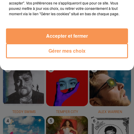
accepter". Vos préférences ne s'appliqueront que pour ce site. Vous
pouvez mettre à jour vos choix, ou retirer votre consentement à tout
moment via le lien "Gérer les cookies" situé en bas de chaque page.
ANOTR
THE JACKSON 5
IRENE CARA
Talk To You
Can You Feel It
Flashdance...what A
Feeling
Accepter et fermer
LE TOP
Gérer mes choix
1
2
3
TEDDY SWIMS
TEMPER CITY
ALEX WARREN
4
5
6