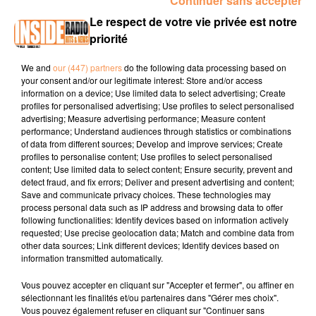
Continuer sans accepter
00:11 GOES / Grande ouverture Aqua Bearn samedi 13
Le respect de votre vie privée est notre
juin à partir de 18h30 a
www.facebook.com
priorité
00:26 TARBES / Barakacirq 2026 Du
13
au
18
juin
2026
www.tarbes.fr
We and
our (447) partners
do the following data processing based on
your consent and/or our legitimate interest: Store and/or access
00:43 ASCAIN / Vide grenier samedi 13 juin de 9h à 17h
information on a device; Use limited data to select advertising; Create
profiles for personalised advertising; Use profiles to select personalised
www.en-pays-basque.fr
advertising; Measure advertising performance; Measure content
performance; Understand audiences through statistics or combinations
of data from different sources; Develop and improve services; Create
profiles to personalise content; Use profiles to select personalised
content; Use limited data to select content; Ensure security, prevent and
detect fraud, and fix errors; Deliver and present advertising and content;
Save and communicate privacy choices. These technologies may
process personal data such as IP address and browsing data to offer
following functionalities: Identify devices based on information actively
TITRES DIFFUSÉS
requested; Use precise geolocation data; Match and combine data from
other data sources; Link different devices; Identify devices based on
information transmitted automatically.
18h00
18h00
17h56
17h56
17h52
17h52
Vous pouvez accepter en cliquant sur "Accepter et fermer", ou affiner en
sélectionnant les finalités et/ou partenaires dans "Gérer mes choix".
Vous pouvez également refuser en cliquant sur "Continuer sans