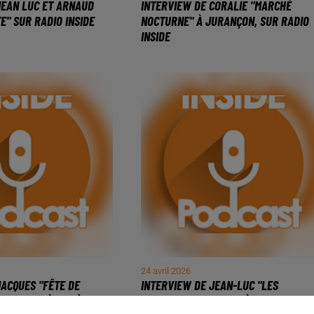
JEAN LUC ET ARNAUD
INTERVIEW DE CORALIE "MARCHÉ
E" SUR RADIO INSIDE
NOCTURNE" À JURANÇON, SUR RADIO
INSIDE
24 avril 2026
JACQUES "FÊTE DE
INTERVIEW DE JEAN-LUC "LES
& 9 MAI " À BILLÈRE,...
PARCOURS DU COEUR" À LESCAR, SUR