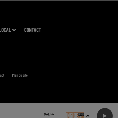
LOCAL
CONTACT
act
Plan du site
PAU