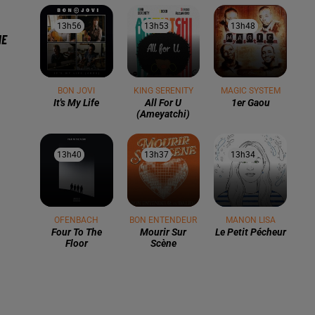
13h56
13h56
13h53
13h53
13h48
13h48
HE
BON JOVI
KING SERENITY
MAGIC SYSTEM
It's My Life
All For U
1er Gaou
(ameyatchi)
13h40
13h40
13h37
13h37
13h34
13h34
OFENBACH
BON ENTENDEUR
MANON LISA
Four To The
Mourir Sur
Le Petit Pécheur
Floor
Scène