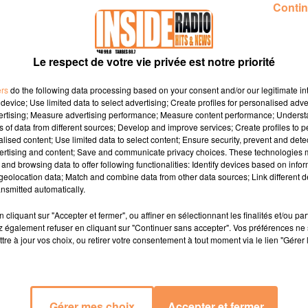
RADIO...
Contin
Le respect de votre vie privée est notre priorité
ers
do the following data processing based on your consent and/or our legitimate int
device; Use limited data to select advertising; Create profiles for personalised adver
vertising; Measure advertising performance; Measure content performance; Unders
ns of data from different sources; Develop and improve services; Create profiles to 
alised content; Use limited data to select content; Ensure security, prevent and detect
ertising and content; Save and communicate privacy choices. These technologies
and browsing data to offer following functionalities: Identify devices based on infor
eolocation data; Match and combine data from other data sources; Link different de
nsmitted automatically.
cliquant sur "Accepter et fermer", ou affiner en sélectionnant les finalités et/ou pa
 également refuser en cliquant sur "Continuer sans accepter". Vos préférences ne 
28 novembre 2025
tre à jour vos choix, ou retirer votre consentement à tout moment via le lien "Gérer 
MÉTIERS À LESCAR
INTERVIEW DE SAMUEL " SAISON
SUR RADIO INSIDE
CULTURELLE JEUNE PUBLIC" À LESCAR
SUR...
Gérer mes choix
Accepter et fermer