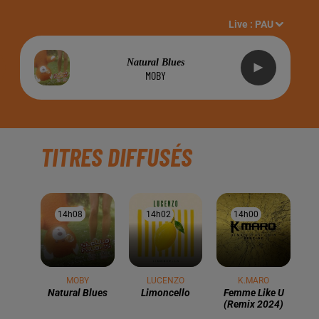
Live :
PAU
Natural Blues
MOBY
TITRES DIFFUSÉS
14h08
14h08
14h02
14h02
14h00
14h00
MOBY
LUCENZO
K.MARO
Natural Blues
Limoncello
Femme Like U
(remix 2024)