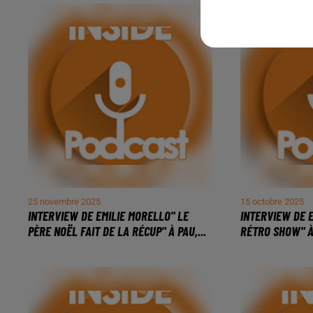
25 novembre 2025
15 octobre 2025
INTERVIEW DE EMILIE MORELLO" LE
INTERVIEW DE 
PÈRE NOËL FAIT DE LA RÉCUP" À PAU,...
RÉTRO SHOW" À 