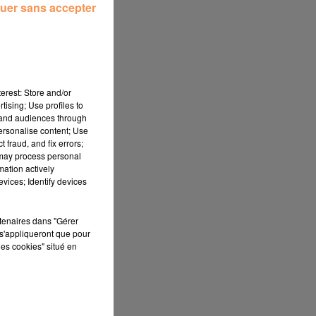
uer sans accepter
erest: Store and/or
tising; Use profiles to
tand audiences through
personalise content; Use
 fraud, and fix errors;
 may process personal
mation actively
vices; Identify devices
rtenaires dans "Gérer
s'appliqueront que pour
les cookies" situé en
,