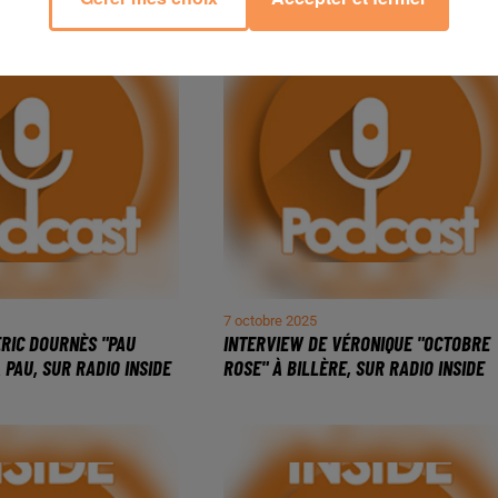
7 octobre 2025
ERIC DOURNÈS "PAU
INTERVIEW DE VÉRONIQUE "OCTOBRE
PAU, SUR RADIO INSIDE
ROSE" À BILLÈRE, SUR RADIO INSIDE