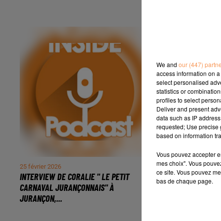
We and
our (447) partn
access information on a 
select personalised ad
statistics or combinatio
profiles to select person
Deliver and present adv
data such as IP address 
requested; Use precise g
based on information tra
Vous pouvez accepter en 
mes choix". Vous pouvez
25 février 2026
5 février 2026
ce site. Vous pouvez met
INTERVIEW DE CORALIE " LE PETIT
QUARTIER DES 
bas de chaque page.
CARNAVAL JURANÇONNAIS" À
ÉDITION 2026, 
JURANÇON,...