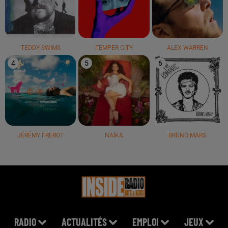
TEDDY SWIMS
TEMPER CITY
ALEX WARREN
4
5
6
JÉRÉMY FREROT
NAÏKA
BRUNO MARS
RADIO
ACTUALITÉS
EMPLOI
JEUX