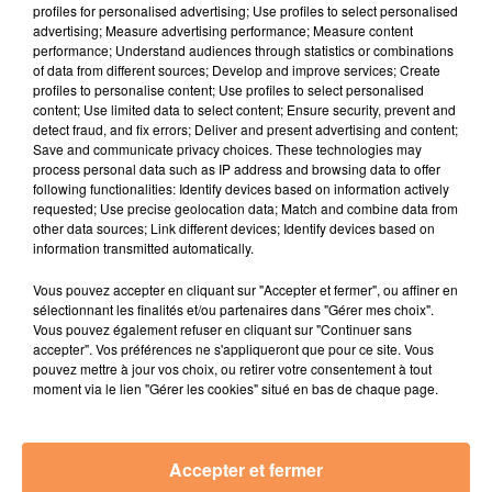
profiles for personalised advertising; Use profiles to select personalised
advertising; Measure advertising performance; Measure content
02:49 AGROCAMPUS 64
performance; Understand audiences through statistics or combinations
03:14 FRANCE SERVICES
of data from different sources; Develop and improve services; Create
profiles to personalise content; Use profiles to select personalised
03:29 CREPI PYRENEES
content; Use limited data to select content; Ensure security, prevent and
detect fraud, and fix errors; Deliver and present advertising and content;
03:42 SPS INSITUT
Save and communicate privacy choices. These technologies may
process personal data such as IP address and browsing data to offer
04:15 CAPARVI
following functionalities: Identify devices based on information actively
requested; Use precise geolocation data; Match and combine data from
other data sources; Link different devices; Identify devices based on
information transmitted automatically.
Vous pouvez accepter en cliquant sur "Accepter et fermer", ou affiner en
sélectionnant les finalités et/ou partenaires dans "Gérer mes choix".
Vous pouvez également refuser en cliquant sur "Continuer sans
accepter". Vos préférences ne s'appliqueront que pour ce site. Vous
pouvez mettre à jour vos choix, ou retirer votre consentement à tout
moment via le lien "Gérer les cookies" situé en bas de chaque page.
Accepter et fermer