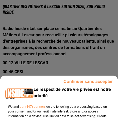
QUARTIER DES MÉTIERS À LESCAR ÉDITION 2026, SUR RADIO
INSIDE
Radio Inside était sur place ce matin au Quartier des
Métiers à Lescar pour reccueillir plusieurs témoignages
d'entreprises à la recherche de nouveaux talents, ainsi que
des organismes, des centres de formations offrant un
accompagnement professionnnel.
00:13 VILLE DE LESCAR
00:45 CESI
Continuer sans accepter
01:10 COMPAGNONS DU TOUR DE FRANCE
Le respect de votre vie privée est notre
01:37 LA COLOC'
priorité
01:47 GROUPE ALTERNANCES
We and
our (447) partners
do the following data processing based on
02:00 FRANCE TRAVAIL
your consent and/or our legitimate interest: Store and/or access
information on a device; Use limited data to select advertising; Create
02:24 SKOOL N' JOB