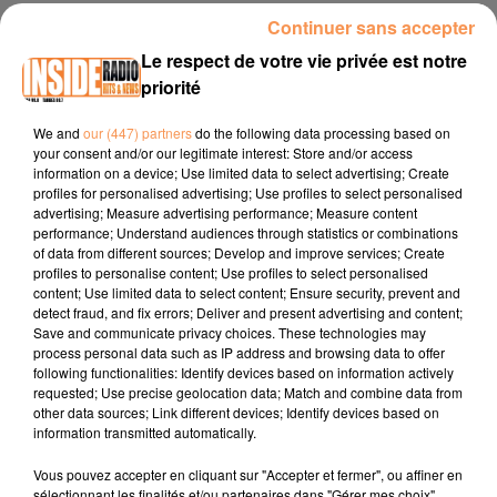
Continuer sans accepter
25 février 2026 - 2 min 44 sec
Le respect de votre vie privée est notre
INTERVIEW DE CORALIE " LE PETIT CARNAVAL JURANÇONNAIS" À
priorité
JURANÇON, SUR RADIO INSIDE
We and
our (447) partners
do the following data processing based on
your consent and/or our legitimate interest: Store and/or access
Ste internet :
www.ville-jurancon.fr
information on a device; Use limited data to select advertising; Create
profiles for personalised advertising; Use profiles to select personalised
Facebook :
Ville de Jurançon
advertising; Measure advertising performance; Measure content
performance; Understand audiences through statistics or combinations
Instagram :
@villedejurancon
of data from different sources; Develop and improve services; Create
profiles to personalise content; Use profiles to select personalised
content; Use limited data to select content; Ensure security, prevent and
detect fraud, and fix errors; Deliver and present advertising and content;
Save and communicate privacy choices. These technologies may
process personal data such as IP address and browsing data to offer
following functionalities: Identify devices based on information actively
requested; Use precise geolocation data; Match and combine data from
other data sources; Link different devices; Identify devices based on
TITRES DIFFUSÉS
information transmitted automatically.
Vous pouvez accepter en cliquant sur "Accepter et fermer", ou affiner en
sélectionnant les finalités et/ou partenaires dans "Gérer mes choix".