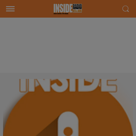
INTERVIEW DE CORALIE " LE
PETIT CARNAVAL
JURANÇONNAIS" À JURANÇON,
SUR RADIO INSIDE