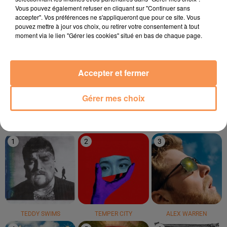
17h11
17h11
17h08
17h08
17h03
17h03
Vous pouvez également refuser en cliquant sur "Continuer sans
accepter". Vos préférences ne s'appliqueront que pour ce site. Vous
pouvez mettre à jour vos choix, ou retirer votre consentement à tout
moment via le lien "Gérer les cookies" situé en bas de chaque page.
Accepter et fermer
ZOÊ MÊ
MAJESTIC
LUCENZO
Jamais Été (cool)
Rasputin
Limoncello
Gérer mes choix
LE TOP
1
2
3
TEDDY SWIMS
TEMPER CITY
ALEX WARREN