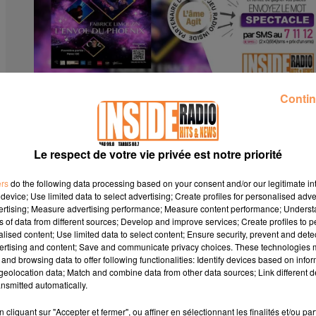
Contin
LISTE DES GAGNANT(E)S : FESTIVAL DE MAGIE À TARBES !
Le respect de votre vie privée est notre priorité
ers
do the following data processing based on your consent and/or our legitimate int
device; Use limited data to select advertising; Create profiles for personalised adver
vertising; Measure advertising performance; Measure content performance; Unders
ns of data from different sources; Develop and improve services; Create profiles to 
alised content; Use limited data to select content; Ensure security, prevent and detect
ertising and content; Save and communicate privacy choices. These technologies
and browsing data to offer following functionalities: Identify devices based on infor
eolocation data; Match and combine data from other data sources; Link different de
nsmitted automatically.
cliquant sur "Accepter et fermer", ou affiner en sélectionnant les finalités et/ou pa