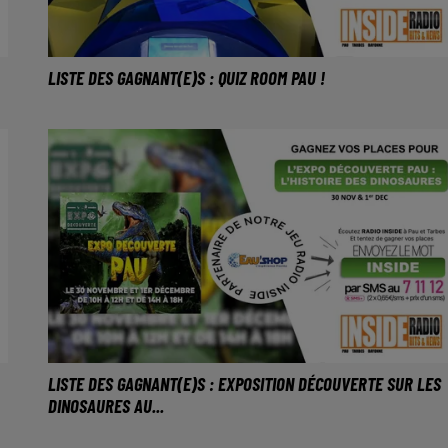
LISTE DES GAGNANT(E)S : QUIZ ROOM PAU !
LISTE DES GAGNANT(E)S : EXPOSITION DÉCOUVERTE SUR LES
DINOSAURES AU...