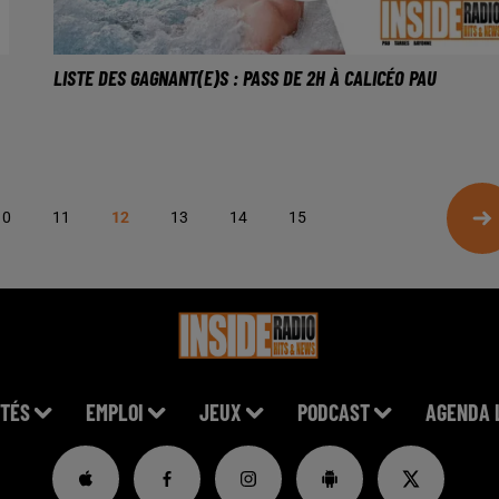
LISTE DES GAGNANT(E)S : PASS DE 2H À CALICÉO PAU
10
11
12
13
14
15
TÉS
EMPLOI
JEUX
PODCAST
AGENDA 