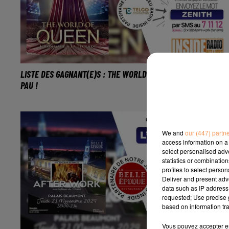
LISTE DES GAGNANT(E)S : THE WORLD OF QUEEN AU ZÉNITH DE
PAU !
We and
our (447) partn
access information on a 
select personalised ad
statistics or combinatio
profiles to select person
Deliver and present adv
data such as IP address 
requested; Use precise g
based on information tra
Vous pouvez accepter en 