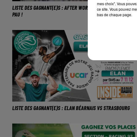
mes choix". Vous pouvez
LISTE DES GAGNANT(E)S : AFTER WORK AU PALAIS BEAUMONT
ce site. Vous pouvez met
PAU !
bas de chaque page.
LISTE DES GAGNANT(E)S : ELAN BÉARNAIS VS STRASBOURG