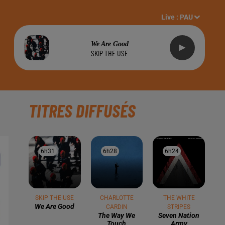
Live :
PAU
We Are Good
SKIP THE USE
TITRES DIFFUSÉS
6h31
6h31
6h28
6h28
6h24
6h24
SKIP THE USE
CHARLOTTE
THE WHITE
We Are Good
CARDIN
STRIPES
The Way We
Seven Nation
Touch
Army