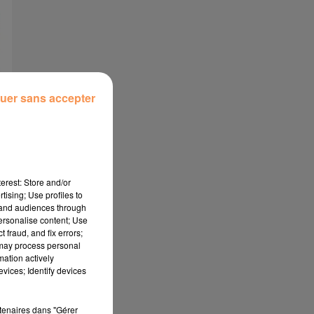
uer sans accepter
erest: Store and/or
tising; Use profiles to
tand audiences through
personalise content; Use
 fraud, and fix errors;
 may process personal
mation actively
vices; Identify devices
rtenaires dans "Gérer