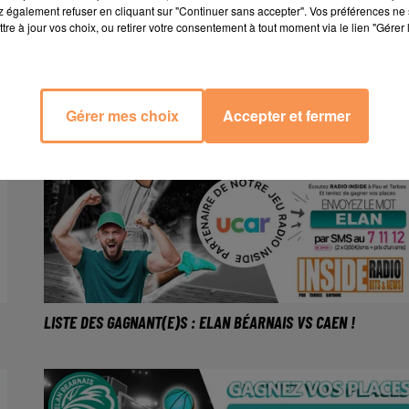
 également refuser en cliquant sur "Continuer sans accepter". Vos préférences ne 
LISTE DES GAGNANT(E)S : ELAN BÉARNAIS VS ORLÉANS !
tre à jour vos choix, ou retirer votre consentement à tout moment via le lien "Gérer 
Gérer mes choix
Accepter et fermer
LISTE DES GAGNANT(E)S : ELAN BÉARNAIS VS CAEN !