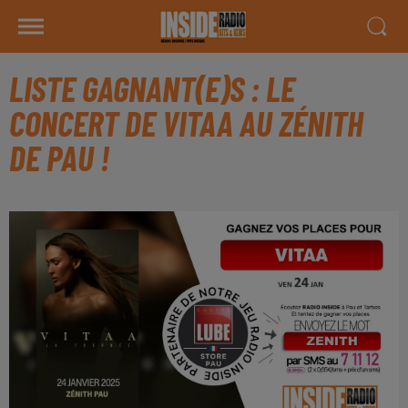
LISTE GAGNANT(E)S : LE
CONCERT DE VITAA AU ZÉNITH
DE PAU !