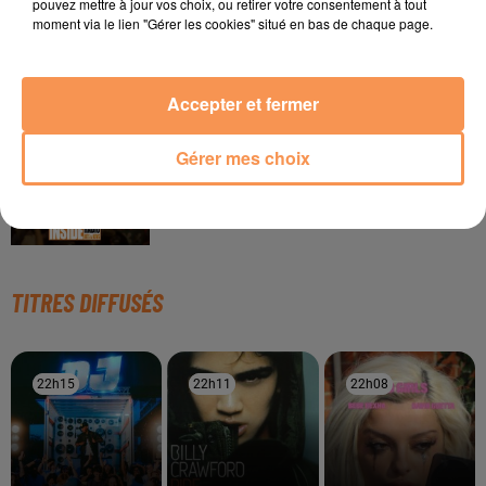
pouvez mettre à jour vos choix, ou retirer votre consentement à tout
Mystic Ambre !
moment via le lien "Gérer les cookies" situé en bas de chaque page.
Accepter et fermer
3 juin 2026
Quels artistes aimeriez vous voir en concert ? A Pau
Gérer mes choix
ou à Tarbes ?
TITRES DIFFUSÉS
22h15
22h15
22h11
22h11
22h08
22h08