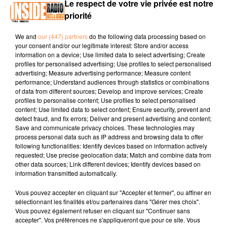
Le respect de votre vie privée est notre
priorité
We and
our (447) partners
do the following data processing based on
your consent and/or our legitimate interest: Store and/or access
information on a device; Use limited data to select advertising; Create
profiles for personalised advertising; Use profiles to select personalised
advertising; Measure advertising performance; Measure content
performance; Understand audiences through statistics or combinations
Publié : 24 janvier 2025 à 17h04 par Océane
of data from different sources; Develop and improve services; Create
profiles to personalise content; Use profiles to select personalised
content; Use limited data to select content; Ensure security, prevent and
À LA UNE
detect fraud, and fix errors; Deliver and present advertising and content;
Save and communicate privacy choices. These technologies may
process personal data such as IP address and browsing data to offer
following functionalities: Identify devices based on information actively
3 août 2026
requested; Use precise geolocation data; Match and combine data from
Gagnez vos pass de 2h à Calicéo !
other data sources; Link different devices; Identify devices based on
information transmitted automatically.
Vous pouvez accepter en cliquant sur "Accepter et fermer", ou affiner en
sélectionnant les finalités et/ou partenaires dans "Gérer mes choix".
Vous pouvez également refuser en cliquant sur "Continuer sans
24 juillet 2026
accepter". Vos préférences ne s'appliqueront que pour ce site. Vous
Gagnez votre bon d'achat d'une valeur de 50€ avec