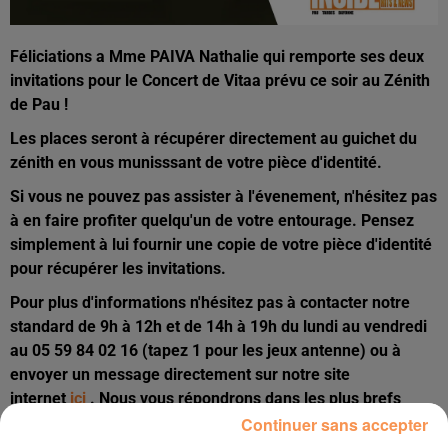
Féliciations a Mme PAIVA Nathalie qui remporte ses deux
invitations pour le Concert de Vitaa prévu ce soir au Zénith
de Pau !
Les places seront à récupérer directement au guichet du
zénith en vous munisssant de votre pièce d'identité.
Si vous ne pouvez pas assister à l'évenement, n'hésitez pas
à en faire profiter quelqu'un de votre entourage. Pensez
simplement à lui fournir une copie de votre pièce d'identité
pour récupérer les invitations.
Pour plus d'informations n'hésitez pas à contacter notre
standard de 9h à 12h et de 14h à 19h du lundi au vendredi
au 05 59 84 02 16 (tapez 1 pour les jeux antenne) ou à
envoyer un message directement sur notre site
internet
ici
. Nous vous répondrons dans les plus brefs
Continuer sans accepter
délais.