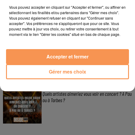
Vous pouvez accepter en cliquant sur "Accepter et fermer", ou affiner en
3 août 2026
sélectionnant les finalités et/ou partenaires dans "Gérer mes choix".
Gagnez vos pass de 2h à Calicéo !
Vous pouvez également refuser en cliquant sur "Continuer sans
accepter". Vos préférences ne s'appliqueront que pour ce site. Vous
pouvez mettre à jour vos choix, ou retirer votre consentement à tout
moment via le lien "Gérer les cookies" situé en bas de chaque page.
24 juillet 2026
Gagnez votre bon d'achat d'une valeur de 50€ avec
Accepter et fermer
Mystic Ambre !
Gérer mes choix
3 juin 2026
Quels artistes aimeriez vous voir en concert ? A Pau
ou à Tarbes ?