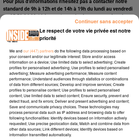
Pour plus d'informations n'hésitez pas à contacter notre
standard de 9h à 12h et de 14h à 19h du lundi au vendredi
au 05 59 84 02 16 (tapez 1 pour les jeux antenne) ou à
Continuer sans accepter
envoyer un message directement sur notre site
Le respect de votre vie privée est notre
internet
ici
. Nous vous répondrons dans les plus brefs
priorité
délais.
We and
our (447) partners
do the following data processing based on
your consent and/or our legitimate interest: Store and/or access
information on a device; Use limited data to select advertising; Create
profiles for personalised advertising; Use profiles to select personalised
advertising; Measure advertising performance; Measure content
performance; Understand audiences through statistics or combinations
of data from different sources; Develop and improve services; Create
profiles to personalise content; Use profiles to select personalised
content; Use limited data to select content; Ensure security, prevent and
detect fraud, and fix errors; Deliver and present advertising and content;
Publié : 23 décembre 2024 à 9h09 - Modifié : 23 décembre
Save and communicate privacy choices. These technologies may
2024 à 9h10 Océane
process personal data such as IP address and browsing data to offer
following functionalities: Identify devices based on information actively
requested; Use precise geolocation data; Match and combine data from
À LA UNE
other data sources; Link different devices; Identify devices based on
information transmitted automatically.