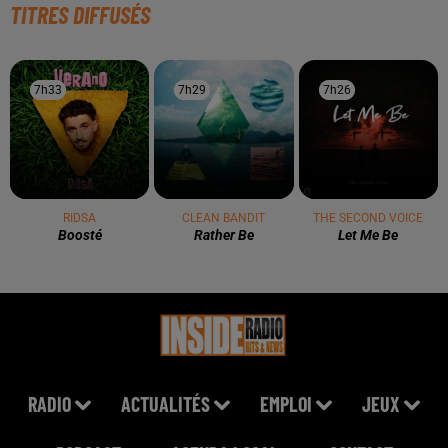
TITRES DIFFUSÉS
7h33
7h33
7h29
7h29
7h26
7h26
RIDSA
CLEAN BANDIT
THE SECOND VOICE
Boosté
Rather Be
Let Me Be
RADIO
ACTUALITÉS
EMPLOI
JEUX