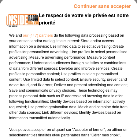
le dieu du désir, de la sexualité et de la conquête amoureuse.
Continuer sans accepter
Vous aurez donc le vent en poupe.
Le respect de votre vie privée est notre
priorité
Argent
Vous aurez probablement des achats à faire pour les
We and
our (447) partners
do the following data processing based on
enfants ou pour la maison. S'ils s'avèrent manifestement
your consent and/or our legitimate interest: Store and/or access
information on a device; Use limited data to select advertising; Create
indispensables, allez-y sans crainte. Pensez cependant à
profiles for personalised advertising; Use profiles to select personalised
garder toujours un peu d'argent de côté pour pouvoir faire
advertising; Measure advertising performance; Measure content
face à des dépenses imprévisibles et incompressibles. Si
performance; Understand audiences through statistics or combinations
of data from different sources; Develop and improve services; Create
vous calculez trop juste, vous courrez le risque de vous
profiles to personalise content; Use profiles to select personalised
retrouver dans une impasse.
content; Use limited data to select content; Ensure security, prevent and
detect fraud, and fix errors; Deliver and present advertising and content;
Save and communicate privacy choices. These technologies may
Santé
process personal data such as IP address and browsing data to offer
Cette ambiance astrale doit inciter les natifs les plus fragiles
following functionalities: Identify devices based on information actively
à s'occuper davantage de leur santé. Pour autant, vous
requested; Use precise geolocation data; Match and combine data from
other data sources; Link different devices; Identify devices based on
n'aurez aucune raison de vous affoler. Mais avec Mars et
information transmitted automatically.
Neptune mal positionnés, le moral pourra être par moments
quelque peu fluctuant. Cherchez à vous divertir.
Vous pouvez accepter en cliquant sur "Accepter et fermer", ou affiner en
sélectionnant les finalités et/ou partenaires dans "Gérer mes choix".