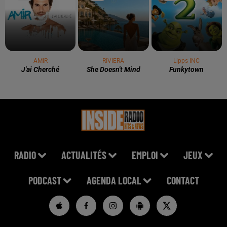
AMIR
RIVIERA
Lipps INC
J'ai Cherché
She Doesn't Mind
Funkytown
RADIO
ACTUALITÉS
EMPLOI
JEUX
PODCAST
AGENDA LOCAL
CONTACT