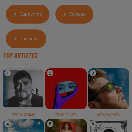
Capricorne
Verseau
Poissons
TOP ARTISTES
1
2
3
TEDDY SWIMS
TEMPER CITY
ALEX WARREN
4
5
6