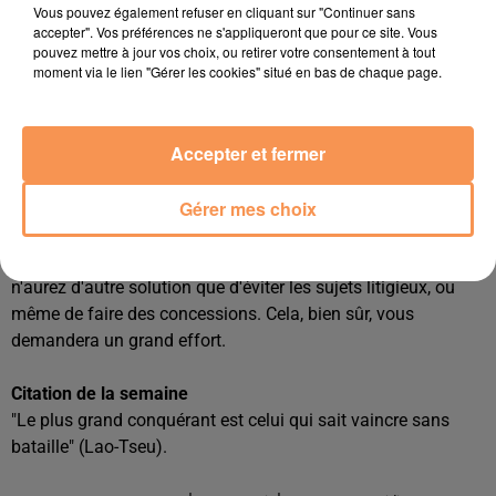
Vous pouvez également refuser en cliquant sur "Continuer sans
Travail
accepter". Vos préférences ne s'appliqueront que pour ce site. Vous
Les astres en présence devraient vous aider à aller de l'avant
pouvez mettre à jour vos choix, ou retirer votre consentement à tout
moment via le lien "Gérer les cookies" situé en bas de chaque page.
et à vous imposer dans votre travail. Attention toutefois à
l'aspect un peu agressif de Pluton. Si vous vous montrez
trop ambitieux ou exigeant, vous risquez de vous retourner
Accepter et fermer
contre ceux qui ne demandaient qu'à vous aider. Restez
donc calme et discret, afin de favoriser vos activités.
Gérer mes choix
Famille
Si vous tenez à ce que la paix règne sous votre toit, vous
n'aurez d'autre solution que d'éviter les sujets litigieux, ou
même de faire des concessions. Cela, bien sûr, vous
demandera un grand effort.
Citation de la semaine
"Le plus grand conquérant est celui qui sait vaincre sans
bataille" (Lao-Tseu).