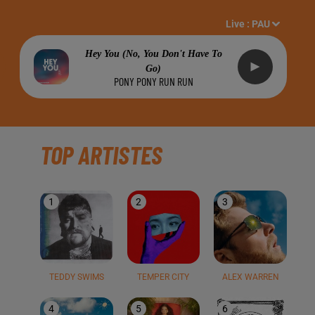
Live :
PAU
Hey You (no, You Don't Have To
Go)
PONY PONY RUN RUN
TOP ARTISTES
1
2
3
TEDDY SWIMS
TEMPER CITY
ALEX WARREN
4
5
6