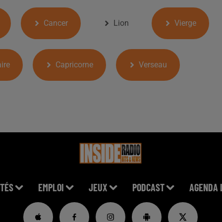
Cancer
Lion
Vierge
ire
Capricorne
Verseau
TÉS
EMPLOI
JEUX
PODCAST
AGENDA 