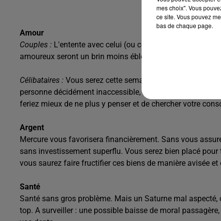
mes choix". Vous pouvez
ce site. Vous pouvez met
bas de chaque page.
Amour
Couples :
L'entente avec celui (ou celle) qui partage votre
amoureux seront un brin moins éblouissants que dernièrem
Célibataires :
Vous serez cette semaine d'humeur à aimer à
personne décidément inaccessible, à fantasmer sur un p
feriez mieux de ne plus y penser et de chercher votre conso
Argent
Mercure vous favorisera financièrement. Sans vous assurer
sans investissement superflu. Vous serez bien placé pour t
vous saurez faire fructifier ces biens de manière avisée et
Santé
Santé sans gros problème. Mais un Saturne mal aspecté, ce
top. A surveiller : une possible baisse de moral passagère,