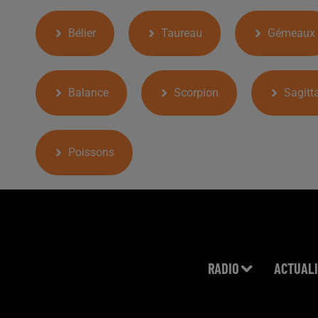
Bélier
Taureau
Gémeaux
Balance
Scorpion
Sagitta
Poissons
RADIO
ACTUALI