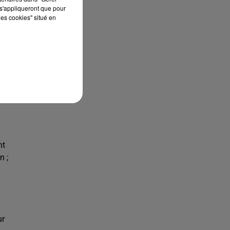
s'appliqueront que pour
les cookies" situé en
ats
nt
n ;
ur