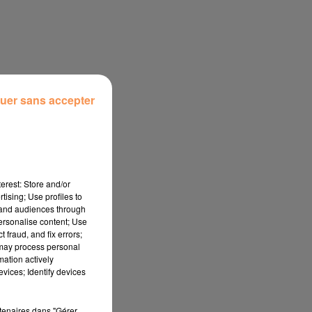
.
uer sans accepter
erest: Store and/or
tising; Use profiles to
tand audiences through
personalise content; Use
 fraud, and fix errors;
 may process personal
mation actively
vices; Identify devices
rtenaires dans "Gérer