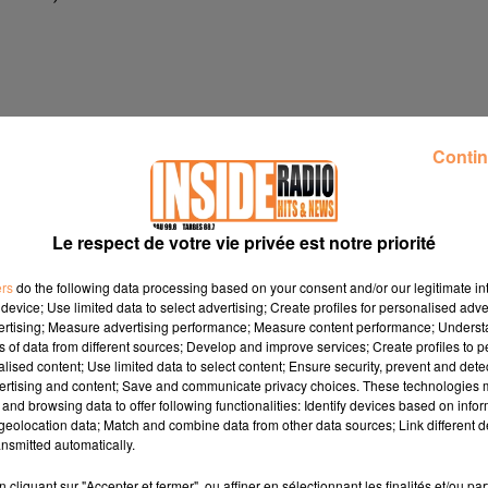
 seront dites, même si c'est explosif, vous irez vers une solution
Contin
|
ot gratuit
Horoscope quotidien
 AsiaFlash.com
Le respect de votre vie privée est notre priorité
ers
do the following data processing based on your consent and/or our legitimate int
(LUNDI 3 -- DIMANCHE 9 AOÏ¿½T
device; Use limited data to select advertising; Create profiles for personalised adver
vertising; Measure advertising performance; Measure content performance; Unders
ns of data from different sources; Develop and improve services; Create profiles to 
alised content; Use limited data to select content; Ensure security, prevent and detect
ertising and content; Save and communicate privacy choices. These technologies
and browsing data to offer following functionalities: Identify devices based on infor
eolocation data; Match and combine data from other data sources; Link different de
nsmitted automatically.
cliquant sur "Accepter et fermer", ou affiner en sélectionnant les finalités et/ou pa