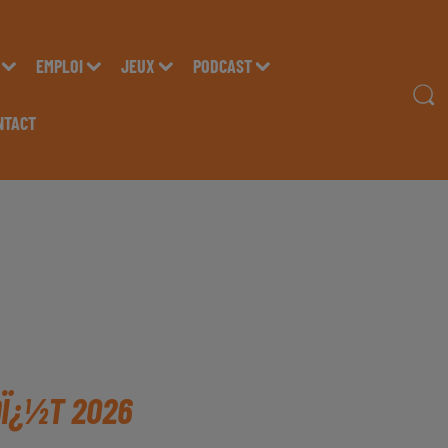
EMPLOI
JEUX
PODCAST
NTACT
OÏ¿½T 2026