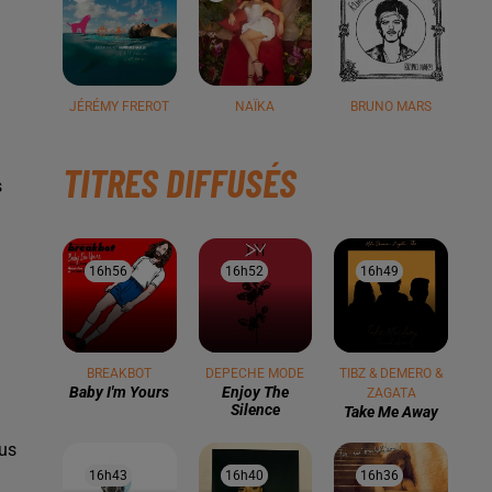
JÉRÉMY FREROT
NAÏKA
BRUNO MARS
TITRES DIFFUSÉS
s
16h56
16h56
16h52
16h52
16h49
16h49
BREAKBOT
DEPECHE MODE
TIBZ & DEMERO &
Baby I'm Yours
Enjoy The
ZAGATA
Silence
Take Me Away
ous
16h43
16h43
16h40
16h40
16h36
16h36