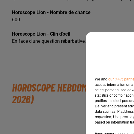
Horoscope Lion - Nombre de chance
600
Horoscope Lion - Clin d'oeil
En face d'une question rébarbative, une fois que les choses
|
Horoscope 2026
Tar
(C)
We and
our (447) partn
HOROSCOPE HEBDOMADAIRE LION 
access information on a 
select personalised ad
statistics or combinatio
2026)
profiles to select person
Deliver and present adv
data such as IP address 
requested; Use precise g
based on information tra
Vous pouvez accepter en 