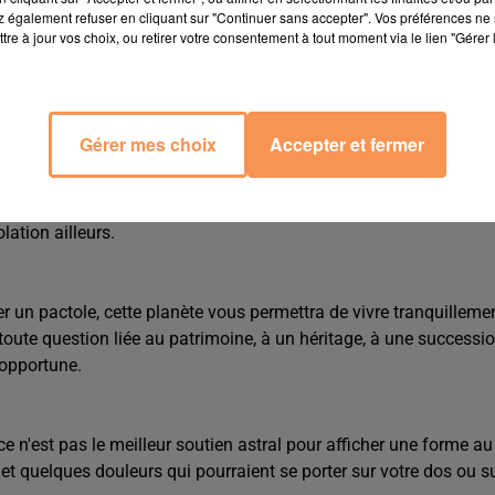
 également refuser en cliquant sur "Continuer sans accepter". Vos préférences ne 
tre à jour vos choix, ou retirer votre consentement à tout moment via le lien "Gérer 
 vie demeurera excellente. Certes, sous l'effet de Neptune, vos éb
ent. En revanche, vous renforcerez vos liens de complicité.
Gérer mes choix
Accepter et fermer
 la folie. Malheureusement, vous continuerez à rêver d'une
ersonnage qui ne vit pas dans le même monde que vous. Vous
lation ailleurs.
 un pactole, cette planète vous permettra de vivre tranquilleme
oute question liée au patrimoine, à un héritage, à une successio
 opportune.
 n'est pas le meilleur soutien astral pour afficher une forme au
 et quelques douleurs qui pourraient se porter sur votre dos ou s