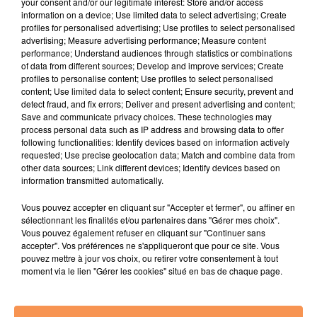
your consent and/or our legitimate interest: Store and/or access
information on a device; Use limited data to select advertising; Create
profiles for personalised advertising; Use profiles to select personalised
advertising; Measure advertising performance; Measure content
performance; Understand audiences through statistics or combinations
of data from different sources; Develop and improve services; Create
TEDDY SWIMS
ALEX WARREN
TEMPER CITY
profiles to personalise content; Use profiles to select personalised
content; Use limited data to select content; Ensure security, prevent and
4
5
6
detect fraud, and fix errors; Deliver and present advertising and content;
Save and communicate privacy choices. These technologies may
process personal data such as IP address and browsing data to offer
following functionalities: Identify devices based on information actively
requested; Use precise geolocation data; Match and combine data from
other data sources; Link different devices; Identify devices based on
information transmitted automatically.
JÉRÉMY FREROT
NAÏKA
BRUNO MARS
Vous pouvez accepter en cliquant sur "Accepter et fermer", ou affiner en
sélectionnant les finalités et/ou partenaires dans "Gérer mes choix".
TITRES DIFFUSÉS
Vous pouvez également refuser en cliquant sur "Continuer sans
accepter". Vos préférences ne s'appliqueront que pour ce site. Vous
pouvez mettre à jour vos choix, ou retirer votre consentement à tout
moment via le lien "Gérer les cookies" situé en bas de chaque page.
19h15
19h15
19h11
19h11
19h08
19h08