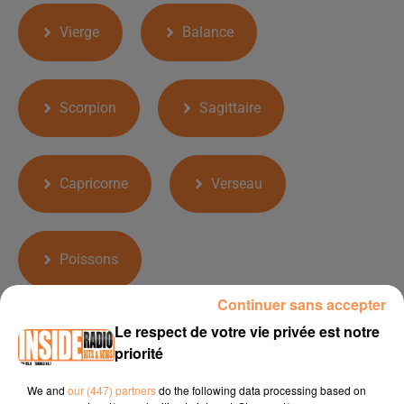
Vierge
Balance
Scorpion
Sagittaire
Capricorne
Verseau
Poissons
Continuer sans accepter
TOP ARTISTES
Le respect de votre vie privée est notre
priorité
1
2
3
We and
our (447) partners
do the following data processing based on