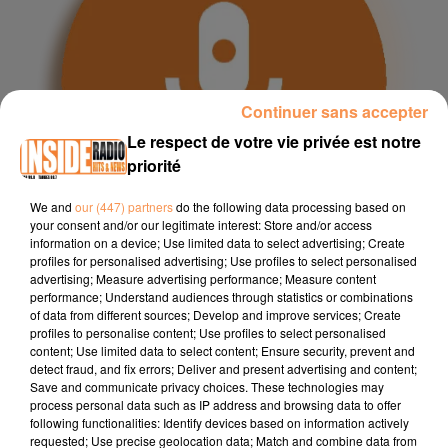
Continuer sans accepter
Le respect de votre vie privée est notre
priorité
We and
our (447) partners
do the following data processing based on
INTERVIEW DE MONSIEUR BLANCHET "H&H PAU LESCAR" À
your consent and/or our legitimate interest: Store and/or access
LESCAR, SUR RADIO...
information on a device; Use limited data to select advertising; Create
profiles for personalised advertising; Use profiles to select personalised
Interview de Monsieur blanchet "H&H Pau Lescar" à Lescar,
advertising; Measure advertising performance; Measure content
sur Radio Inside
performance; Understand audiences through statistics or combinations
of data from different sources; Develop and improve services; Create
profiles to personalise content; Use profiles to select personalised
content; Use limited data to select content; Ensure security, prevent and
detect fraud, and fix errors; Deliver and present advertising and content;
Save and communicate privacy choices. These technologies may
process personal data such as IP address and browsing data to offer
following functionalities: Identify devices based on information actively
requested; Use precise geolocation data; Match and combine data from