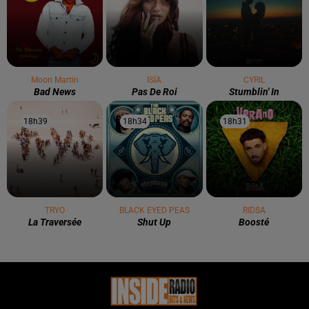
Moon Martin
ISÏA
CYRIL
Bad News
Pas De Roi
Stumblin' In
18h39
18h39
18h34
18h34
18h31
18h31
TRYO
BLACK EYED PEAS
RIDSA
La Traversée
Shut Up
Boosté