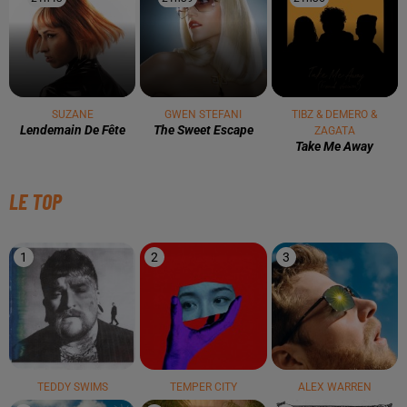
SUZANE
GWEN STEFANI
TIBZ & DEMERO &
Lendemain De Fête
The Sweet Escape
ZAGATA
Take Me Away
LE TOP
1
2
3
TEDDY SWIMS
TEMPER CITY
ALEX WARREN