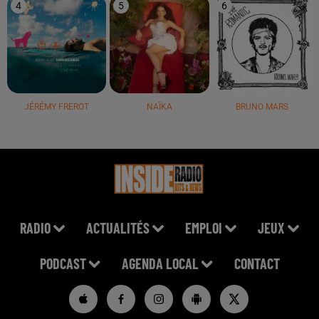
4
5
6
JÉRÉMY FREROT
NAÏKA
BRUNO MARS
RADIO
ACTUALITÉS
EMPLOI
JEUX
PODCAST
AGENDA LOCAL
CONTACT