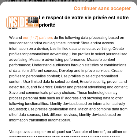
-
CONTROL
FORMATION
(Johanna) 02:40"
Continuer sans accepter
-
ECONET
(Lise) 02:52"
Le respect de votre vie privée est notre
- SAPEURS POMPIERS
(Sandra) 03:16"
priorité
- LA COLOC'
(Anthony) 03:27"
We and
our (447) partners
do the following data processing based on
-
FRANCE TRAVAIL
(Pierre) 03:40"
your consent and/or our legitimate interest: Store and/or access
information on a device; Use limited data to select advertising; Create
-
GROUPE MORGAN SERVICES
(Nathalie) 03:57"
profiles for personalised advertising; Use profiles to select personalised
advertising; Measure advertising performance; Measure content
-
GENDARMERIE NATIONALE
(Tony) 04:06"
performance; Understand audiences through statistics or combinations
of data from different sources; Develop and improve services; Create
- ATMOS ALLIANCE
(Amandine) 04:19"
profiles to personalise content; Use profiles to select personalised
content; Use limited data to select content; Ensure security, prevent and
- BERGERET
(Camille) 04:28"
detect fraud, and fix errors; Deliver and present advertising and content;
Save and communicate privacy choices. These technologies may
- ARMÉE DE TERRE
(Maxime) 04:58"
process personal data such as IP address and browsing data to offer
following functionalities: Identify devices based on information actively
- AGRO CAMPUS 64
(Sabine) 05:18"
requested; Use precise geolocation data; Match and combine data from
other data sources; Link different devices; Identify devices based on
-
ADN INDUSTRIES MÉTAL
(Nathalie) 05:39"
information transmitted automatically.
- AVERNE GROUP
(Léa) 06:00"
Vous pouvez accepter en cliquant sur "Accepter et fermer", ou affiner en
sélectionnant les finalités et/ou partenaires dans "Gérer mes choix".