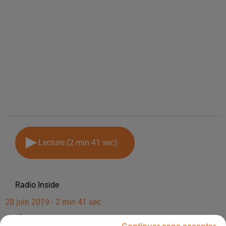
Lecture (2 min 41 sec)
Radio Inside
28 juin 2019 - 2 min 41 sec
PYRÈNE FESTIVAL LES 5 ET 6 JUILLET 2019 #7 EDITION
Continuer sans accepter