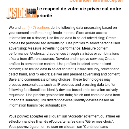
Le respect de votre vie privée est notre
PYRÈNE FESTIVAL LES 5 ET 6 JUILLET 2019 #7
priorité
ÉDITION
We and
our (447) partners
do the following data processing based on
your consent and/or our legitimate interest: Store and/or access
Retrouvez le programme ici :
information on a device; Use limited data to select advertising; Create
https://www.radioinside.fr/news/pyrene-festival-les-5-et-6-
profiles for personalised advertising; Use profiles to select personalised
juillet-2019-7-edition-20148
advertising; Measure advertising performance; Measure content
performance; Understand audiences through statistics or combinations
of data from different sources; Develop and improve services; Create
profiles to personalise content; Use profiles to select personalised
content; Use limited data to select content; Ensure security, prevent and
detect fraud, and fix errors; Deliver and present advertising and content;
Save and communicate privacy choices. These technologies may
process personal data such as IP address and browsing data to offer
following functionalities: Identify devices based on information actively
requested; Use precise geolocation data; Match and combine data from
TITRES DIFFUSÉS
other data sources; Link different devices; Identify devices based on
information transmitted automatically.
Vous pouvez accepter en cliquant sur "Accepter et fermer", ou affiner en
20h33
20h33
20h29
20h29
20h25
20h25
sélectionnant les finalités et/ou partenaires dans "Gérer mes choix".
Vous pouvez également refuser en cliquant sur "Continuer sans