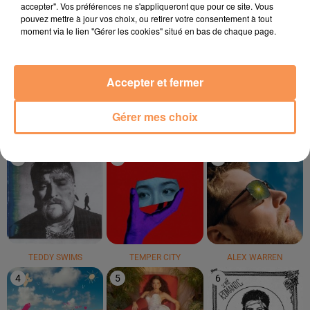
accepter". Vos préférences ne s'appliqueront que pour ce site. Vous
pouvez mettre à jour vos choix, ou retirer votre consentement à tout
moment via le lien "Gérer les cookies" situé en bas de chaque page.
Dua Lipa
OFENBACH
LIONEL RICHIE
Houdini
Four To The Floor
All Night Long
Accepter et fermer
LE TOP
Gérer mes choix
1
2
3
TEDDY SWIMS
TEMPER CITY
ALEX WARREN
4
5
6