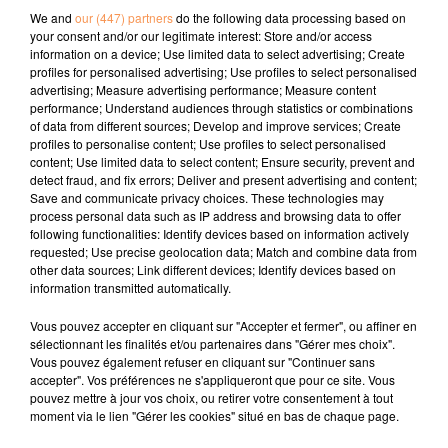
Podcast du vendredi 26 juin - Coupe du monde FIFA 2026
We and
our (447) partners
do the following data processing based on
your consent and/or our legitimate interest: Store and/or access
information on a device; Use limited data to select advertising; Create
profiles for personalised advertising; Use profiles to select personalised
advertising; Measure advertising performance; Measure content
performance; Understand audiences through statistics or combinations
of data from different sources; Develop and improve services; Create
profiles to personalise content; Use profiles to select personalised
content; Use limited data to select content; Ensure security, prevent and
TITRES DIFFUSÉS
detect fraud, and fix errors; Deliver and present advertising and content;
Save and communicate privacy choices. These technologies may
process personal data such as IP address and browsing data to offer
following functionalities: Identify devices based on information actively
requested; Use precise geolocation data; Match and combine data from
20h44
20h44
20h39
20h39
20h37
20h37
other data sources; Link different devices; Identify devices based on
information transmitted automatically.
Vous pouvez accepter en cliquant sur "Accepter et fermer", ou affiner en
sélectionnant les finalités et/ou partenaires dans "Gérer mes choix".
Vous pouvez également refuser en cliquant sur "Continuer sans
accepter". Vos préférences ne s'appliqueront que pour ce site. Vous
ISÏA
NELLY FURTADO
MOSIMANN
pouvez mettre à jour vos choix, ou retirer votre consentement à tout
Pas De Roi
Promiscious Girl
Soon
moment via le lien "Gérer les cookies" situé en bas de chaque page.