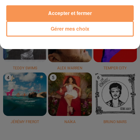
LE TOP
Accepter et fermer
1
2
3
Gérer mes choix
TEDDY SWIMS
ALEX WARREN
TEMPER CITY
4
5
6
JÉRÉMY FREROT
NAÏKA
BRUNO MARS