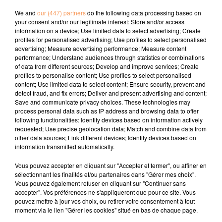
Podcast du mercredi 24 juin - Coupe du monde FIFA 2026
We and
our (447) partners
do the following data processing based on
your consent and/or our legitimate interest: Store and/or access
information on a device; Use limited data to select advertising; Create
profiles for personalised advertising; Use profiles to select personalised
advertising; Measure advertising performance; Measure content
performance; Understand audiences through statistics or combinations
of data from different sources; Develop and improve services; Create
profiles to personalise content; Use profiles to select personalised
content; Use limited data to select content; Ensure security, prevent and
TITRES DIFFUSÉS
detect fraud, and fix errors; Deliver and present advertising and content;
Save and communicate privacy choices. These technologies may
process personal data such as IP address and browsing data to offer
following functionalities: Identify devices based on information actively
14h22
14h22
14h17
14h17
14h14
14h14
requested; Use precise geolocation data; Match and combine data from
other data sources; Link different devices; Identify devices based on
information transmitted automatically.
Vous pouvez accepter en cliquant sur "Accepter et fermer", ou affiner en
sélectionnant les finalités et/ou partenaires dans "Gérer mes choix".
Vous pouvez également refuser en cliquant sur "Continuer sans
SOPHIE ELLIS BEXTOR
GIMS
CHARLIE PUTH
accepter". Vos préférences ne s'appliqueront que pour ce site. Vous
Murder On The
Soleil
Attention
pouvez mettre à jour vos choix, ou retirer votre consentement à tout
Dancefloor
moment via le lien "Gérer les cookies" situé en bas de chaque page.