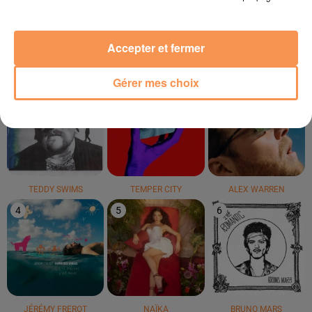
Feeling
LE TOP
Accepter et fermer
Gérer mes choix
1
2
3
TEDDY SWIMS
TEMPER CITY
ALEX WARREN
4
5
6
JÉRÉMY FREROT
NAÏKA
BRUNO MARS