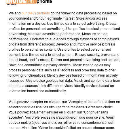
priorité
We and
our (447) partners
do the following data processing based on
Podcast de PSL: Emission du lundi 9 octobre 2017
your consent and/or our legitimate interest: Store and/or access
information on a device; Use limited data to select advertising; Create
profiles for personalised advertising; Use profiles to select personalised
advertising; Measure advertising performance; Measure content
performance; Understand audiences through statistics or combinations
of data from different sources; Develop and improve services; Create
profiles to personalise content; Use profiles to select personalised
content; Use limited data to select content; Ensure security, prevent and
detect fraud, and fix errors; Deliver and present advertising and content;
TITRES DIFFUSÉS
Save and communicate privacy choices. These technologies may
process personal data such as IP address and browsing data to offer
following functionalities: Identify devices based on information actively
requested; Use precise geolocation data; Match and combine data from
17h56
17h56
17h52
17h52
17h48
17h48
other data sources; Link different devices; Identify devices based on
information transmitted automatically.
Vous pouvez accepter en cliquant sur "Accepter et fermer", ou affiner en
sélectionnant les finalités et/ou partenaires dans "Gérer mes choix".
Vous pouvez également refuser en cliquant sur "Continuer sans
accepter". Vos préférences ne s'appliqueront que pour ce site. Vous
THE JACKSON 5
IRENE CARA
INDOCHINE
pouvez mettre à jour vos choix, ou retirer votre consentement à tout
Can You Feel It
Flashdance...what A
L'aventurier
moment via le lien "Gérer les cookies" situé en bas de chaque page.