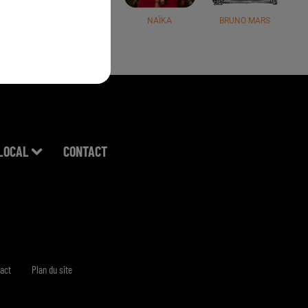
JÉRÉMY FREROT
NAÏKA
BRUNO MARS
LOCAL
CONTACT
act
Plan du site