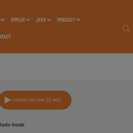
EMPLOI
JEUX
PODCAST
NTACT
MISSION DU LUNDI 8 A
Lecture (45 min 33 sec)
Radio Inside