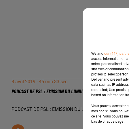
We and
our (447) partn
access information on a 
select personalised ad
statistics or combinatio
profiles to select person
Deliver and present adv
8 avril 2019 - 45 min 33 sec
data such as IP address 
requested; Use precise g
PODCAST DE PSL : EMISSION DU LUNDI 8 AVRIL 2019
based on information tra
Vous pouvez accepter en 
PODCAST DE PSL : EMISSION DU LUNDI 8 AVRIL 2019
mes choix". Vous pouvez
ce site. Vous pouvez met
bas de chaque page.