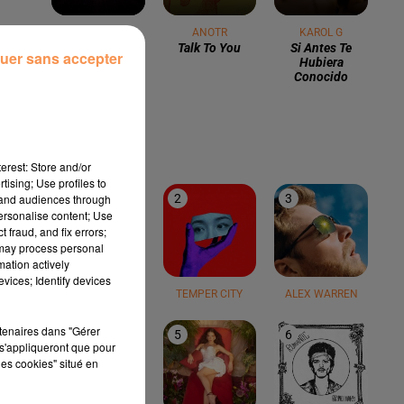
SNAP!
ANOTR
KAROL G
Rythm Is A
Talk To You
Si Antes Te
uer sans accepter
Dancer
Hubiera
Conocido
LE TOP
erest: Store and/or
tising; Use profiles to
tand audiences through
1
2
3
personalise content; Use
 fraud, and fix errors;
 may process personal
mation actively
vices; Identify devices
TEDDY SWIMS
TEMPER CITY
ALEX WARREN
rtenaires dans "Gérer
4
5
6
s'appliqueront que pour
les cookies" situé en