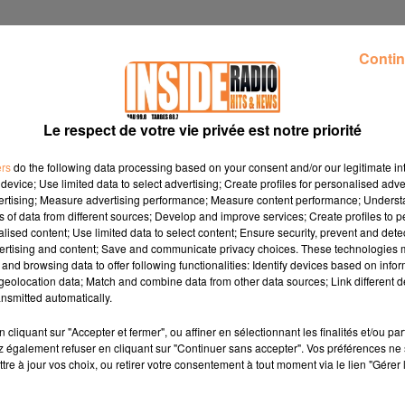
Contin
Le respect de votre vie privée est notre priorité
ers
do the following data processing based on your consent and/or our legitimate int
device; Use limited data to select advertising; Create profiles for personalised adver
vertising; Measure advertising performance; Measure content performance; Unders
ns of data from different sources; Develop and improve services; Create profiles to 
alised content; Use limited data to select content; Ensure security, prevent and detect
ertising and content; Save and communicate privacy choices. These technologies
and browsing data to offer following functionalities: Identify devices based on infor
eolocation data; Match and combine data from other data sources; Link different de
nsmitted automatically.
cliquant sur "Accepter et fermer", ou affiner en sélectionnant les finalités et/ou pa
 également refuser en cliquant sur "Continuer sans accepter". Vos préférences ne 
tre à jour vos choix, ou retirer votre consentement à tout moment via le lien "Gérer 