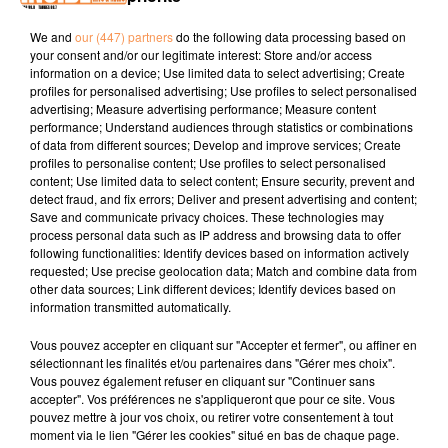
We and
our (447) partners
do the following data processing based on
PODCAST DE PSL : EMISSION DU LUNDI 4 MARS 2019
your consent and/or our legitimate interest: Store and/or access
information on a device; Use limited data to select advertising; Create
profiles for personalised advertising; Use profiles to select personalised
advertising; Measure advertising performance; Measure content
performance; Understand audiences through statistics or combinations
of data from different sources; Develop and improve services; Create
profiles to personalise content; Use profiles to select personalised
content; Use limited data to select content; Ensure security, prevent and
detect fraud, and fix errors; Deliver and present advertising and content;
TITRES DIFFUSÉS
Save and communicate privacy choices. These technologies may
process personal data such as IP address and browsing data to offer
following functionalities: Identify devices based on information actively
requested; Use precise geolocation data; Match and combine data from
other data sources; Link different devices; Identify devices based on
13h29
13h29
13h26
13h26
13h23
13h23
information transmitted automatically.
Vous pouvez accepter en cliquant sur "Accepter et fermer", ou affiner en
sélectionnant les finalités et/ou partenaires dans "Gérer mes choix".
Vous pouvez également refuser en cliquant sur "Continuer sans
accepter". Vos préférences ne s'appliqueront que pour ce site. Vous
pouvez mettre à jour vos choix, ou retirer votre consentement à tout
GIMS
PORTUGAL, THE MAN
MIKAËL VIGNEAU
moment via le lien "Gérer les cookies" situé en bas de chaque page.
Soleil
Feel It Still
Lève Ton Verre