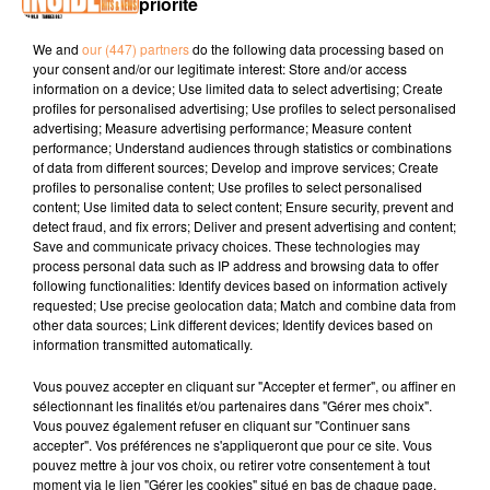
priorité
We and
our (447) partners
do the following data processing based on
PODCAST DE PSL: EMISSION DU LUNDI 30 AVRIL 2018
your consent and/or our legitimate interest: Store and/or access
information on a device; Use limited data to select advertising; Create
profiles for personalised advertising; Use profiles to select personalised
advertising; Measure advertising performance; Measure content
performance; Understand audiences through statistics or combinations
of data from different sources; Develop and improve services; Create
profiles to personalise content; Use profiles to select personalised
content; Use limited data to select content; Ensure security, prevent and
detect fraud, and fix errors; Deliver and present advertising and content;
TITRES DIFFUSÉS
Save and communicate privacy choices. These technologies may
process personal data such as IP address and browsing data to offer
following functionalities: Identify devices based on information actively
requested; Use precise geolocation data; Match and combine data from
11h57
11h57
11h53
11h53
11h45
11h45
other data sources; Link different devices; Identify devices based on
information transmitted automatically.
Vous pouvez accepter en cliquant sur "Accepter et fermer", ou affiner en
sélectionnant les finalités et/ou partenaires dans "Gérer mes choix".
Vous pouvez également refuser en cliquant sur "Continuer sans
accepter". Vos préférences ne s'appliqueront que pour ce site. Vous
BOB SINCLAR
MOME
T.A.T.U
pouvez mettre à jour vos choix, ou retirer votre consentement à tout
Love Generation
Aloha
All The Things She
moment via le lien "Gérer les cookies" situé en bas de chaque page.