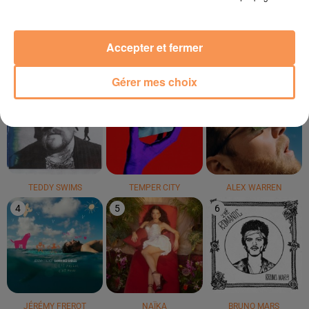
Said
LE TOP
Accepter et fermer
Gérer mes choix
1
2
3
TEDDY SWIMS
TEMPER CITY
ALEX WARREN
4
5
6
JÉRÉMY FREROT
NAÏKA
BRUNO MARS