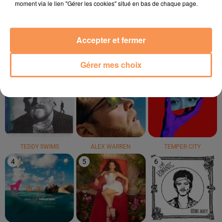
moment via le lien "Gérer les cookies" situé en bas de chaque page.
Everytime We Touch
Je Pense À Vous
Get Down Saturday
Night
Accepter et fermer
LE TOP
Gérer mes choix
1
2
3
TEDDY SWIMS
ALEX WARREN
TEMPER CITY
4
5
6