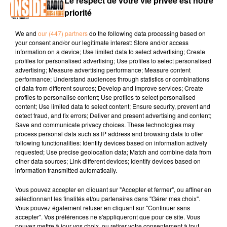
Le respect de votre vie privée est notre
priorité
PODCAST DE PSL: EMISSION DU LUNDI 29 JANVIER 2018
We and
our (447) partners
do the following data processing based on
Invité du Jour: Michel Boucou (Gagnant Dakar , catégorie T4
your consent and/or our legitimate interest: Store and/or access
information on a device; Use limited data to select advertising; Create
Assistance)
profiles for personalised advertising; Use profiles to select personalised
advertising; Measure advertising performance; Measure content
performance; Understand audiences through statistics or combinations
of data from different sources; Develop and improve services; Create
profiles to personalise content; Use profiles to select personalised
content; Use limited data to select content; Ensure security, prevent and
detect fraud, and fix errors; Deliver and present advertising and content;
Save and communicate privacy choices. These technologies may
process personal data such as IP address and browsing data to offer
TITRES DIFFUSÉS
following functionalities: Identify devices based on information actively
requested; Use precise geolocation data; Match and combine data from
other data sources; Link different devices; Identify devices based on
information transmitted automatically.
1h55
1h55
1h53
1h53
1h49
1h49
Vous pouvez accepter en cliquant sur "Accepter et fermer", ou affiner en
sélectionnant les finalités et/ou partenaires dans "Gérer mes choix".
Vous pouvez également refuser en cliquant sur "Continuer sans
accepter". Vos préférences ne s'appliqueront que pour ce site. Vous
pouvez mettre à jour vos choix, ou retirer votre consentement à tout