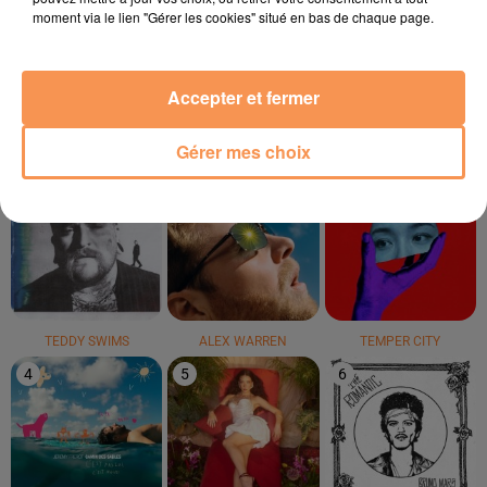
moment via le lien "Gérer les cookies" situé en bas de chaque page.
KUNGS
HUGEL
TRAIN
Get Away
Jamaican (bam Bam)
Hey, Soul Sister
Accepter et fermer
LE TOP
Gérer mes choix
1
2
3
TEDDY SWIMS
ALEX WARREN
TEMPER CITY
4
5
6