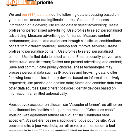
priorité
PODCAST DE PSL: EMISSION DU LUNDI 26 NOVEMBRE
We and
our (447) partners
do the following data processing based on
your consent and/or our legitimate interest: Store and/or access
2018
information on a device; Use limited data to select advertising; Create
profiles for personalised advertising; Use profiles to select personalised
advertising; Measure advertising performance; Measure content
performance; Understand audiences through statistics or combinations
of data from different sources; Develop and improve services; Create
profiles to personalise content; Use profiles to select personalised
content; Use limited data to select content; Ensure security, prevent and
detect fraud, and fix errors; Deliver and present advertising and content;
Save and communicate privacy choices. These technologies may
TITRES DIFFUSÉS
process personal data such as IP address and browsing data to offer
following functionalities: Identify devices based on information actively
requested; Use precise geolocation data; Match and combine data from
other data sources; Link different devices; Identify devices based on
information transmitted automatically.
19h49
19h49
19h47
19h47
19h44
19h44
Vous pouvez accepter en cliquant sur "Accepter et fermer", ou affiner en
sélectionnant les finalités et/ou partenaires dans "Gérer mes choix".
Vous pouvez également refuser en cliquant sur "Continuer sans
accepter". Vos préférences ne s'appliqueront que pour ce site. Vous
pouvez mettre à jour vos choix, ou retirer votre consentement à tout
moment via le lien "Gérer les cookies" situé en bas de chaque page.
BRICK & LACE
HUGEL
ZERB