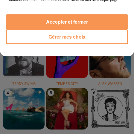
Love Is Wicked
Movin' To The Sun
Mwaki
Accepter et fermer
LE TOP
Gérer mes choix
1
2
3
TEDDY SWIMS
TEMPER CITY
ALEX WARREN
4
5
6