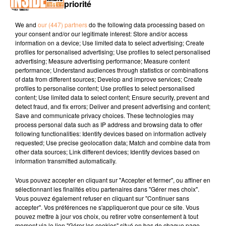
priorité
PODCAST DE PSL: EMISSION DU LUNDI 26 NOVEMBRE
We and
our (447) partners
do the following data processing based on
your consent and/or our legitimate interest: Store and/or access
2018
information on a device; Use limited data to select advertising; Create
profiles for personalised advertising; Use profiles to select personalised
advertising; Measure advertising performance; Measure content
performance; Understand audiences through statistics or combinations
of data from different sources; Develop and improve services; Create
profiles to personalise content; Use profiles to select personalised
content; Use limited data to select content; Ensure security, prevent and
detect fraud, and fix errors; Deliver and present advertising and content;
Save and communicate privacy choices. These technologies may
TITRES DIFFUSÉS
process personal data such as IP address and browsing data to offer
following functionalities: Identify devices based on information actively
requested; Use precise geolocation data; Match and combine data from
other data sources; Link different devices; Identify devices based on
information transmitted automatically.
6h54
6h54
6h50
6h50
6h47
6h47
Vous pouvez accepter en cliquant sur "Accepter et fermer", ou affiner en
sélectionnant les finalités et/ou partenaires dans "Gérer mes choix".
Vous pouvez également refuser en cliquant sur "Continuer sans
accepter". Vos préférences ne s'appliqueront que pour ce site. Vous
pouvez mettre à jour vos choix, ou retirer votre consentement à tout
moment via le lien "Gérer les cookies" situé en bas de chaque page.
MANON LISA
FAT LARRY'S BAND
KEEN'V