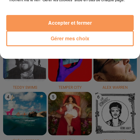
Le Petit Pécheur
Act Like You Know
Soleil Dans Ma Tête
Accepter et fermer
LE TOP
Gérer mes choix
1
2
3
TEDDY SWIMS
TEMPER CITY
ALEX WARREN
4
5
6