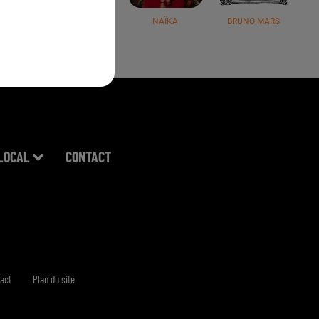
JÉRÉMY FREROT
NAÏKA
BRUNO MARS
LOCAL
CONTACT
act
Plan du site