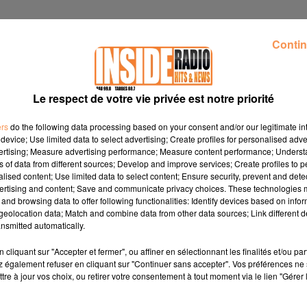
Contin
Le respect de votre vie privée est notre priorité
ers
do the following data processing based on your consent and/or our legitimate int
device; Use limited data to select advertising; Create profiles for personalised adver
vertising; Measure advertising performance; Measure content performance; Unders
ns of data from different sources; Develop and improve services; Create profiles to 
alised content; Use limited data to select content; Ensure security, prevent and detect
ertising and content; Save and communicate privacy choices. These technologies
and browsing data to offer following functionalities: Identify devices based on infor
eolocation data; Match and combine data from other data sources; Link different de
nsmitted automatically.
cliquant sur "Accepter et fermer", ou affiner en sélectionnant les finalités et/ou pa
2018
 également refuser en cliquant sur "Continuer sans accepter". Vos préférences ne 
tre à jour vos choix, ou retirer votre consentement à tout moment via le lien "Gérer 