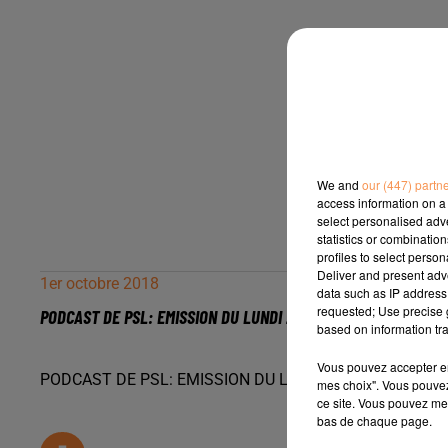
We and
our (447) partn
access information on a 
select personalised ad
statistics or combinatio
profiles to select person
Deliver and present adv
1er octobre 2018
data such as IP address 
requested; Use precise g
PODCAST DE PSL: EMISSION DU LUNDI 24 SEPTEMBRE 2018
based on information tra
Vous pouvez accepter en 
PODCAST DE PSL: EMISSION DU LUNDI 24 SEPTEMBRE 
mes choix". Vous pouvez
ce site. Vous pouvez met
bas de chaque page.