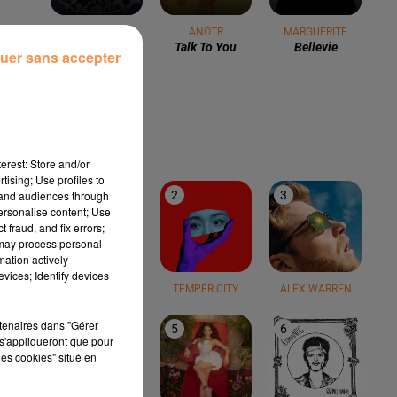
BARRY WHITE
ANOTR
MARGUERITE
You're The First,
Talk To You
Bellevie
uer sans accepter
The Last, My
Everything
LE TOP
erest: Store and/or
tising; Use profiles to
tand audiences through
1
2
3
personalise content; Use
 fraud, and fix errors;
 may process personal
mation actively
vices; Identify devices
TEDDY SWIMS
TEMPER CITY
ALEX WARREN
rtenaires dans "Gérer
4
5
6
s'appliqueront que pour
les cookies" situé en