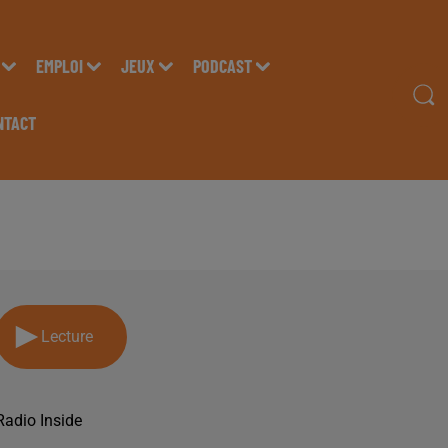
EMPLOI
JEUX
PODCAST
NTACT
MISSION DU LUNDI 24
Lecture
Radio Inside