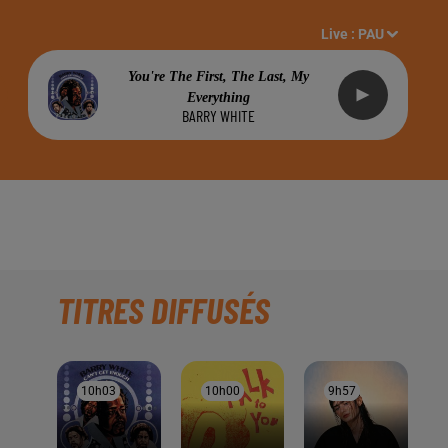
Live :
PAU
You're The First, The Last, My
Everything
BARRY WHITE
 SEPTEMBRE 2018
TITRES DIFFUSÉS
10h03
10h03
10h00
10h00
9h57
9h57