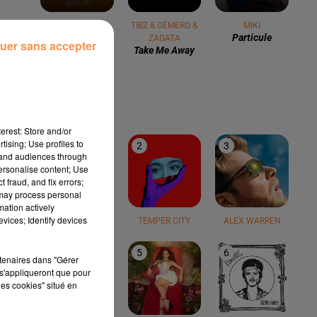
ANN LEE
TIBZ & DEMERO &
MIKI
2 Times
Particule
ZAGATA
uer sans accepter
Take Me Away
LE TOP
erest: Store and/or
tising; Use profiles to
1
2
3
tand audiences through
personalise content; Use
 fraud, and fix errors;
 may process personal
mation actively
vices; Identify devices
TEDDY SWIMS
TEMPER CITY
ALEX WARREN
4
5
6
rtenaires dans "Gérer
s'appliqueront que pour
les cookies" situé en