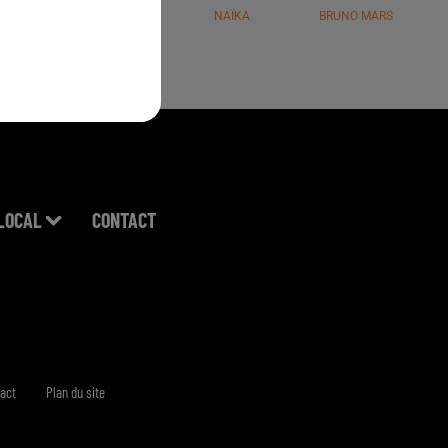
JÉRÉMY FREROT
NAÏKA
BRUNO MARS
LOCAL
CONTACT
act
Plan du site