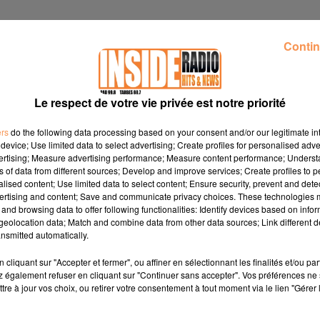
Contin
Le respect de votre vie privée est notre priorité
ers
do the following data processing based on your consent and/or our legitimate int
device; Use limited data to select advertising; Create profiles for personalised adver
vertising; Measure advertising performance; Measure content performance; Unders
ns of data from different sources; Develop and improve services; Create profiles to 
alised content; Use limited data to select content; Ensure security, prevent and detect
ertising and content; Save and communicate privacy choices. These technologies
and browsing data to offer following functionalities: Identify devices based on infor
eolocation data; Match and combine data from other data sources; Link different de
nsmitted automatically.
cliquant sur "Accepter et fermer", ou affiner en sélectionnant les finalités et/ou pa
18
 également refuser en cliquant sur "Continuer sans accepter". Vos préférences ne 
tre à jour vos choix, ou retirer votre consentement à tout moment via le lien "Gérer 