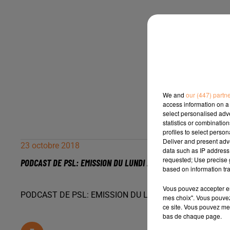
We and
our (447) partn
access information on a 
select personalised ad
statistics or combinatio
profiles to select person
Deliver and present adv
23 octobre 2018
data such as IP address 
requested; Use precise g
PODCAST DE PSL: EMISSION DU LUNDI 22 OCTOBRE 2018
based on information tra
Vous pouvez accepter en 
PODCAST DE PSL: EMISSION DU LUNDI 22 OCTOBRE 20
mes choix". Vous pouvez
ce site. Vous pouvez met
bas de chaque page.