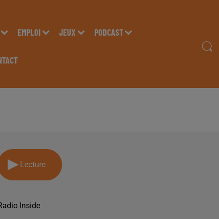
EMPLOI
JEUX
PODCAST
NTACT
MISSION DU LUNDI 22
Lecture
Radio Inside